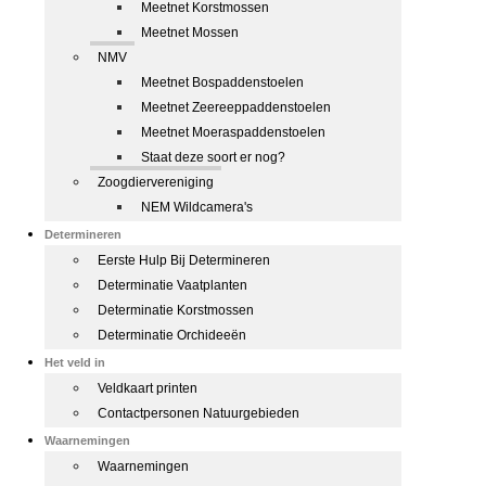
Meetnet Korstmossen
Meetnet Mossen
NMV
Meetnet Bospaddenstoelen
Meetnet Zeereeppaddenstoelen
Meetnet Moeraspaddenstoelen
Staat deze soort er nog?
Zoogdiervereniging
NEM Wildcamera's
Determineren
Eerste Hulp Bij Determineren
Determinatie Vaatplanten
Determinatie Korstmossen
Determinatie Orchideeën
Het veld in
Veldkaart printen
Contactpersonen Natuurgebieden
Waarnemingen
Waarnemingen