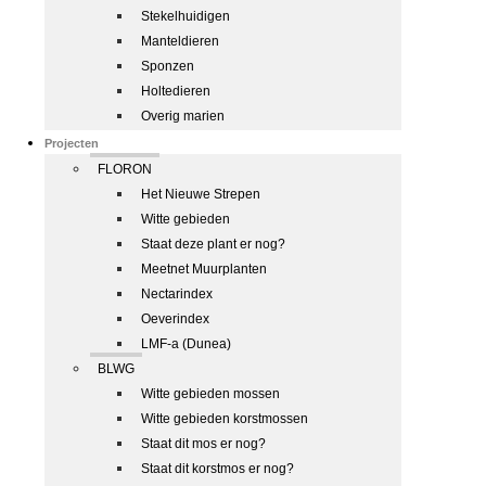
Stekelhuidigen
Manteldieren
Sponzen
Holtedieren
Overig marien
Projecten
FLORON
Het Nieuwe Strepen
Witte gebieden
Staat deze plant er nog?
Meetnet Muurplanten
Nectarindex
Oeverindex
LMF-a (Dunea)
BLWG
Witte gebieden mossen
Witte gebieden korstmossen
Staat dit mos er nog?
Staat dit korstmos er nog?