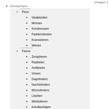
Inloggen
|
Soortgroepen
Flora
Vaatplanten
Mossen
Korstmossen
Paddenstoelen
Kranswieren
Wieren
Fauna
Zoogdieren
Reptielen
Amfibieën
Vissen
Dagvlinders
Nachtvlinders
Microvlinders
Libellen
Weekdieren
Kreeftachtigen