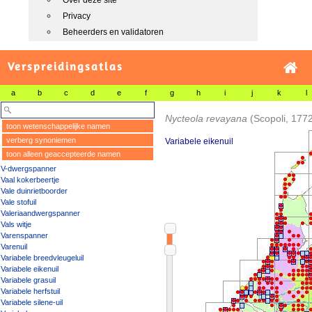
Over deze site
Privacy
Beheerders en validatoren
Verspreidingsatlas
a
b
c
d
e
f
g
h
i
j
k
l
Nycteola revayana
(Scopoli, 177
toon wetenschappelijke namen
verberg synoniemen
Variabele eikenuil
toon alleen geaccepteerde namen
V-dwergspanner
Vaal kokerbeertje
Vale duinrietboorder
Vale stofuil
Valeriaandwergspanner
Vals witje
Varenspanner
Varenuil
Variabele breedvleugeluil
Variabele eikenuil
Variabele grasuil
Variabele herfstuil
Variabele silene-uil