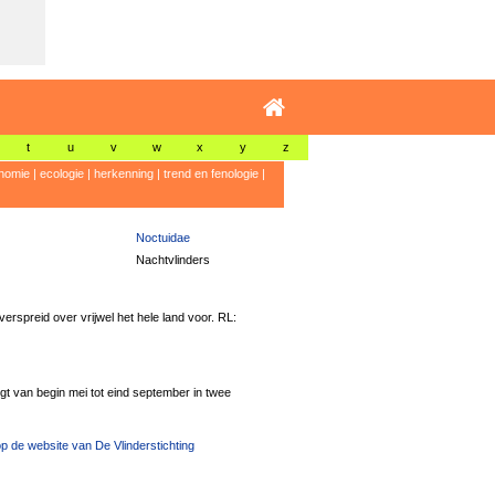
t
u
v
w
x
y
z
nomie
|
ecologie
|
herkenning
|
trend en fenologie
|
Noctuidae
Nachtvlinders
rspreid over vrijwel het hele land voor. RL:
gt van begin mei tot eind september in twee
p de website van De Vlinderstichting