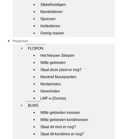
Stekelhuidigen
Manteldieren
Sponzen
Holtedieren
Overig marien
Projecten
FLORON
Het Nieuwe Strepen
Witte gebieden
Staat deze plant er nog?
Meetnet Muurplanten
Nectarindex
Oeverindex
LMF-a (Dunea)
BLWG
Witte gebieden mossen
Witte gebieden korstmossen
Staat dit mos er nog?
Staat dit korstmos er nog?