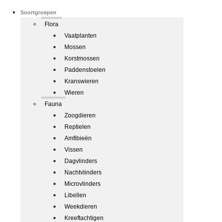
Soortgroepen
Flora
Vaatplanten
Mossen
Korstmossen
Paddenstoelen
Kranswieren
Wieren
Fauna
Zoogdieren
Reptielen
Amfibieën
Vissen
Dagvlinders
Nachtvlinders
Microvlinders
Libellen
Weekdieren
Kreeftachtigen