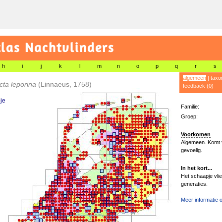
las Nachtvlinders
h
i
j
k
l
m
n
o
p
q
r
s
algemeen
|
taxo
cta leporina
(Linnaeus, 1758)
feedback (0)
je
Familie:
Groep:
Voorkomen
Algemeen. Komt ve
gevoelig.
In het kort...
Het schaapje vlie
generaties.
Meer informatie o