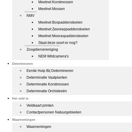
Meetnet Korstmossen
Meetnet Mossen
NMV
Meetnet Bospaddenstoelen
Meetnet Zeereeppaddenstoelen
Meetnet Moeraspaddenstoelen
Staat deze soort er nog?
Zoogdiervereniging
NEM Wildcamera's
Determineren
Eerste Hulp Bij Determineren
Determinatie Vaatplanten
Determinatie Korstmossen
Determinatie Orchideeën
Het veld in
Veldkaart printen
Contactpersonen Natuurgebieden
Waarnemingen
Waarnemingen