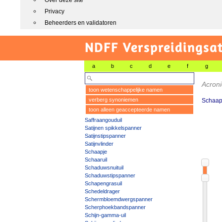
Over deze site
Privacy
Beheerders en validatoren
NDFF Verspreidingsat
a
b
c
d
e
f
g
Acroni
toon wetenschappelijke namen
verberg synoniemen
Schaap
toon alleen geaccepteerde namen
Saffraangouduil
Satijnen spikkelspanner
Satijnstipspanner
Satijnvlinder
Schaapje
Schaaruil
Schaduwsnuituil
Schaduwstipspanner
Schapengrasuil
Schedeldrager
Schermbloemdwergspanner
Scherphoekbandspanner
Schijn-gamma-uil