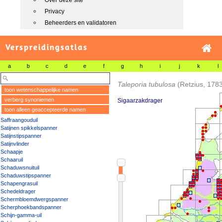
Over deze site
Privacy
Beheerders en validatoren
Verspreidingsatlas
a
b
c
d
e
f
g
h
i
j
k
l
Taleporia tubulosa
(Retzius, 178
toon wetenschappelijke namen
verberg synoniemen
Sigaarzakdrager
toon alleen geaccepteerde namen
Saffraangouduil
Satijnen spikkelspanner
Satijnstipspanner
Satijnvlinder
Schaapje
Schaaruil
Schaduwsnuituil
Schaduwstipspanner
Schapengrasuil
Schedeldrager
Schermbloemdwergspanner
Scherphoekbandspanner
Schijn-gamma-uil