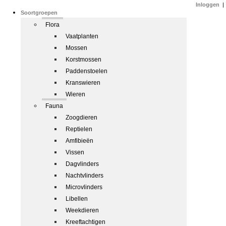
Inloggen
|
Soortgroepen
Flora
Vaatplanten
Mossen
Korstmossen
Paddenstoelen
Kranswieren
Wieren
Fauna
Zoogdieren
Reptielen
Amfibieën
Vissen
Dagvlinders
Nachtvlinders
Microvlinders
Libellen
Weekdieren
Kreeftachtigen