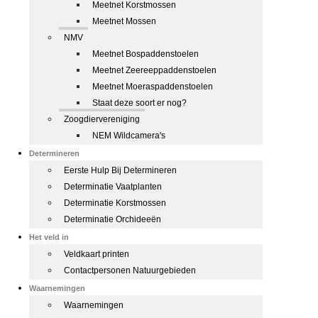
Meetnet Korstmossen
Meetnet Mossen
NMV
Meetnet Bospaddenstoelen
Meetnet Zeereeppaddenstoelen
Meetnet Moeraspaddenstoelen
Staat deze soort er nog?
Zoogdiervereniging
NEM Wildcamera's
Determineren
Eerste Hulp Bij Determineren
Determinatie Vaatplanten
Determinatie Korstmossen
Determinatie Orchideeën
Het veld in
Veldkaart printen
Contactpersonen Natuurgebieden
Waarnemingen
Waarnemingen