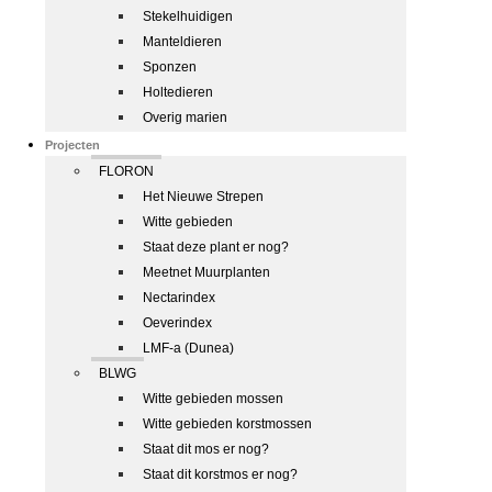
Stekelhuidigen
Manteldieren
Sponzen
Holtedieren
Overig marien
Projecten
FLORON
Het Nieuwe Strepen
Witte gebieden
Staat deze plant er nog?
Meetnet Muurplanten
Nectarindex
Oeverindex
LMF-a (Dunea)
BLWG
Witte gebieden mossen
Witte gebieden korstmossen
Staat dit mos er nog?
Staat dit korstmos er nog?