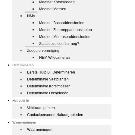
Meetnet Korstmossen
Meetnet Mossen
NMV
Meetnet Bospaddenstoelen
Meetnet Zeereeppaddenstoelen
Meetnet Moeraspaddenstoelen
Staat deze soort er nog?
Zoogdiervereniging
NEM Wildcamera's
Determineren
Eerste Hulp Bij Determineren
Determinatie Vaatplanten
Determinatie Korstmossen
Determinatie Orchideeën
Het veld in
Veldkaart printen
Contactpersonen Natuurgebieden
Waarnemingen
Waarnemingen