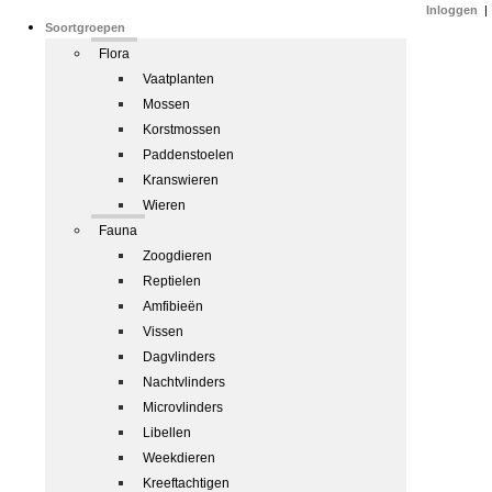
Inloggen
|
Soortgroepen
Flora
Vaatplanten
Mossen
Korstmossen
Paddenstoelen
Kranswieren
Wieren
Fauna
Zoogdieren
Reptielen
Amfibieën
Vissen
Dagvlinders
Nachtvlinders
Microvlinders
Libellen
Weekdieren
Kreeftachtigen