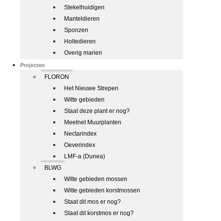
Stekelhuidigen
Manteldieren
Sponzen
Holtedieren
Overig marien
Projecten
FLORON
Het Nieuwe Strepen
Witte gebieden
Staat deze plant er nog?
Meetnet Muurplanten
Nectarindex
Oeverindex
LMF-a (Dunea)
BLWG
Witte gebieden mossen
Witte gebieden korstmossen
Staat dit mos er nog?
Staat dit korstmos er nog?