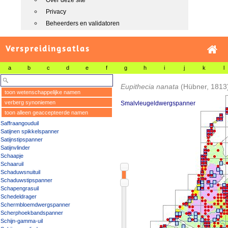
Over deze site
Privacy
Beheerders en validatoren
Verspreidingsatlas
a
b
c
d
e
f
g
h
i
j
k
l
Eupithecia nanata
(Hübner, 1813
toon wetenschappelijke namen
verberg synoniemen
Smalvleugeldwergspanner
toon alleen geaccepteerde namen
Saffraangouduil
Satijnen spikkelspanner
Satijnstipspanner
Satijnvlinder
Schaapje
Schaaruil
Schaduwsnuituil
Schaduwstipspanner
Schapengrasuil
Schedeldrager
Schermbloemdwergspanner
Scherphoekbandspanner
Schijn-gamma-uil