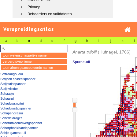
Over deze site
Privacy
Beheerders en validatoren
Verspreidingsatlas
a
b
c
d
e
f
g
h
i
j
k
l
Anarta trifolii
(Hufnagel, 1766)
toon wetenschappelijke namen
verberg synoniemen
Spurrie-uil
toon alleen geaccepteerde namen
Saffraangouduil
Satijnen spikkelspanner
Satijnstipspanner
Satijnvlinder
Schaapje
Schaaruil
Schaduwsnuituil
Schaduwstipspanner
Schapengrasuil
Schedeldrager
Schermbloemdwergspanner
Scherphoekbandspanner
Schijn-gamma-uil