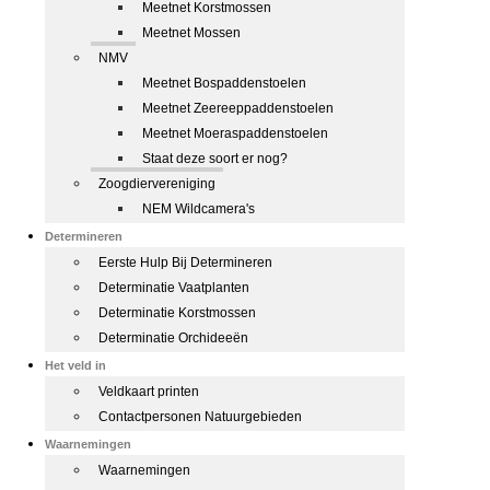
Meetnet Korstmossen
Meetnet Mossen
NMV
Meetnet Bospaddenstoelen
Meetnet Zeereeppaddenstoelen
Meetnet Moeraspaddenstoelen
Staat deze soort er nog?
Zoogdiervereniging
NEM Wildcamera's
Determineren
Eerste Hulp Bij Determineren
Determinatie Vaatplanten
Determinatie Korstmossen
Determinatie Orchideeën
Het veld in
Veldkaart printen
Contactpersonen Natuurgebieden
Waarnemingen
Waarnemingen