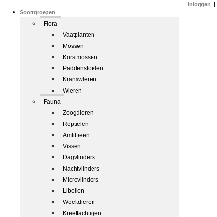
Inloggen
|
Soortgroepen
Flora
Vaatplanten
Mossen
Korstmossen
Paddenstoelen
Kranswieren
Wieren
Fauna
Zoogdieren
Reptielen
Amfibieën
Vissen
Dagvlinders
Nachtvlinders
Microvlinders
Libellen
Weekdieren
Kreeftachtigen