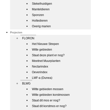
Stekelhuidigen
Manteldieren
Sponzen
Holtedieren
Overig marien
Projecten
FLORON
Het Nieuwe Strepen
Witte gebieden
Staat deze plant er nog?
Meetnet Muurplanten
Nectarindex
Oeverindex
LMF-a (Dunea)
BLWG
Witte gebieden mossen
Witte gebieden korstmossen
Staat dit mos er nog?
Staat dit korstmos er nog?