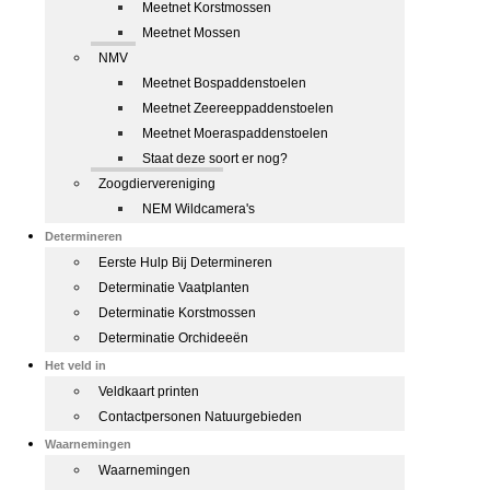
Meetnet Korstmossen
Meetnet Mossen
NMV
Meetnet Bospaddenstoelen
Meetnet Zeereeppaddenstoelen
Meetnet Moeraspaddenstoelen
Staat deze soort er nog?
Zoogdiervereniging
NEM Wildcamera's
Determineren
Eerste Hulp Bij Determineren
Determinatie Vaatplanten
Determinatie Korstmossen
Determinatie Orchideeën
Het veld in
Veldkaart printen
Contactpersonen Natuurgebieden
Waarnemingen
Waarnemingen