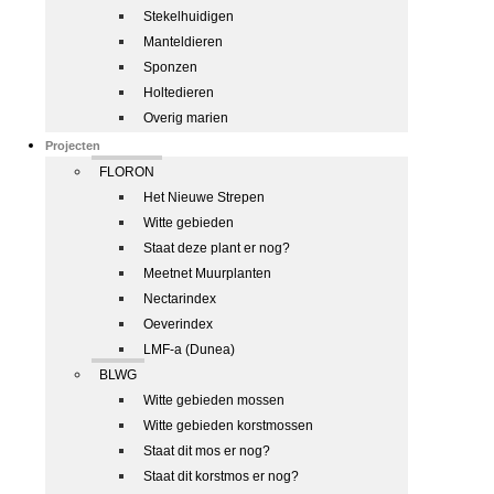
Stekelhuidigen
Manteldieren
Sponzen
Holtedieren
Overig marien
Projecten
FLORON
Het Nieuwe Strepen
Witte gebieden
Staat deze plant er nog?
Meetnet Muurplanten
Nectarindex
Oeverindex
LMF-a (Dunea)
BLWG
Witte gebieden mossen
Witte gebieden korstmossen
Staat dit mos er nog?
Staat dit korstmos er nog?