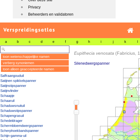
Over deze site
Privacy
Beheerders en validatoren
Verspreidingsatlas
a
b
c
d
e
f
g
h
i
j
k
l
Eupithecia venosata
(Fabricius, 
toon wetenschappelijke namen
verberg synoniemen
Silenedwergspanner
toon alleen geaccepteerde namen
Saffraangouduil
Satijnen spikkelspanner
Satijnstipspanner
Satijnvlinder
Schaapje
Schaaruil
Schaduwsnuituil
Schaduwstipspanner
Schapengrasuil
Schedeldrager
Schermbloemdwergspanner
Scherphoekbandspanner
Schijn-gamma-uil