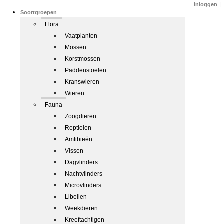
Inloggen
|
Soortgroepen
Flora
Vaatplanten
Mossen
Korstmossen
Paddenstoelen
Kranswieren
Wieren
Fauna
Zoogdieren
Reptielen
Amfibieën
Vissen
Dagvlinders
Nachtvlinders
Microvlinders
Libellen
Weekdieren
Kreeftachtigen