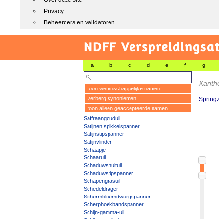
Over deze site
Privacy
Beheerders en validatoren
NDFF Verspreidingsat
a
b
c
d
e
f
g
Xantho
toon wetenschappelijke namen
verberg synoniemen
Spring
toon alleen geaccepteerde namen
Saffraangouduil
Satijnen spikkelspanner
Satijnstipspanner
Satijnvlinder
Schaapje
Schaaruil
Schaduwsnuituil
Schaduwstipspanner
Schapengrasuil
Schedeldrager
Schermbloemdwergspanner
Scherphoekbandspanner
Schijn-gamma-uil