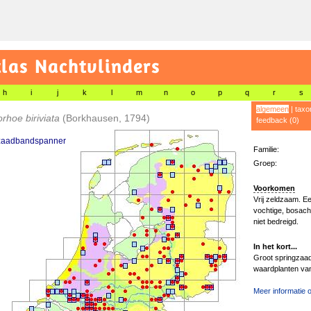
las Nachtvlinders
h
i
j
k
l
m
n
o
p
q
r
s
algemeen
|
taxo
rhoe biriviata
(Borkhausen, 1794)
feedback (0)
zaadbandspanner
Familie:
Groep:
Voorkomen
Vrij zeldzaam. Ee
vochtige, bosach
niet bedreigd.
In het kort...
Groot springzaad
waardplanten va
Meer informatie o