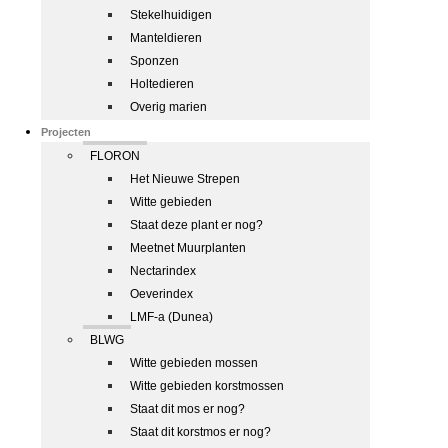
Stekelhuidigen
Manteldieren
Sponzen
Holtedieren
Overig marien
Projecten
FLORON
Het Nieuwe Strepen
Witte gebieden
Staat deze plant er nog?
Meetnet Muurplanten
Nectarindex
Oeverindex
LMF-a (Dunea)
BLWG
Witte gebieden mossen
Witte gebieden korstmossen
Staat dit mos er nog?
Staat dit korstmos er nog?