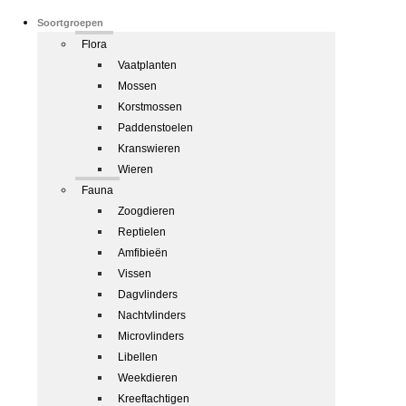
Soortgroepen
Flora
Vaatplanten
Mossen
Korstmossen
Paddenstoelen
Kranswieren
Wieren
Fauna
Zoogdieren
Reptielen
Amfibieën
Vissen
Dagvlinders
Nachtvlinders
Microvlinders
Libellen
Weekdieren
Kreeftachtigen