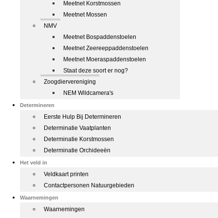
Meetnet Korstmossen
Meetnet Mossen
NMV
Meetnet Bospaddenstoelen
Meetnet Zeereeppaddenstoelen
Meetnet Moeraspaddenstoelen
Staat deze soort er nog?
Zoogdiervereniging
NEM Wildcamera's
Determineren
Eerste Hulp Bij Determineren
Determinatie Vaatplanten
Determinatie Korstmossen
Determinatie Orchideeën
Het veld in
Veldkaart printen
Contactpersonen Natuurgebieden
Waarnemingen
Waarnemingen