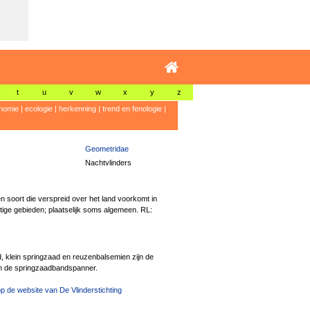
t
u
v
w
x
y
z
nomie
|
ecologie
|
herkenning
|
trend en fenologie
|
Geometridae
Nachtvlinders
n soort die verspreid over het land voorkomt in
tige gebieden; plaatselijk soms algemeen. RL:
, klein springzaad en reuzenbalsemien zijn de
n de springzaadbandspanner.
p de website van De Vlinderstichting