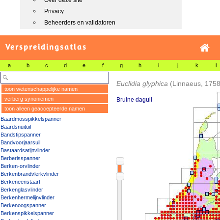
Over deze site
Privacy
Beheerders en validatoren
Verspreidingsatlas
a
b
c
d
e
f
g
h
i
j
k
l
Euclidia glyphica
(Linnaeus, 1758
toon wetenschappelijke namen
verberg synoniemen
Bruine daguil
toon alleen geaccepteerde namen
Baardmosspikkelspanner
Baardsnuituil
Bandstipspanner
Bandvoorjaarsuil
Bastaardsatijnvlinder
Berberisspanner
Berken-orvlinder
Berkenbrandvlerkvlinder
Berkeneenstaart
Berkenglasvlinder
Berkenhermelijnvlinder
Berkenoogspanner
Berkenspikkelspanner