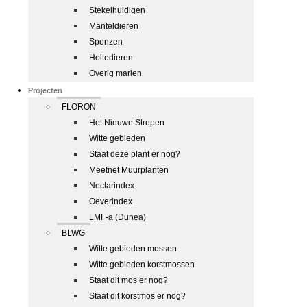
Stekelhuidigen
Manteldieren
Sponzen
Holtedieren
Overig marien
Projecten
FLORON
Het Nieuwe Strepen
Witte gebieden
Staat deze plant er nog?
Meetnet Muurplanten
Nectarindex
Oeverindex
LMF-a (Dunea)
BLWG
Witte gebieden mossen
Witte gebieden korstmossen
Staat dit mos er nog?
Staat dit korstmos er nog?