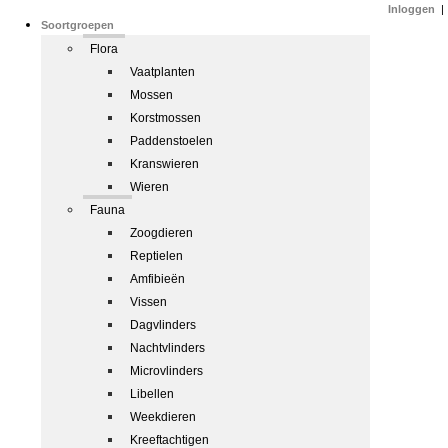
Inloggen
|
Soortgroepen
Flora
Vaatplanten
Mossen
Korstmossen
Paddenstoelen
Kranswieren
Wieren
Fauna
Zoogdieren
Reptielen
Amfibieën
Vissen
Dagvlinders
Nachtvlinders
Microvlinders
Libellen
Weekdieren
Kreeftachtigen