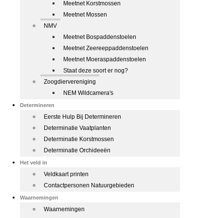
Meetnet Korstmossen
Meetnet Mossen
NMV
Meetnet Bospaddenstoelen
Meetnet Zeereeppaddenstoelen
Meetnet Moeraspaddenstoelen
Staat deze soort er nog?
Zoogdiervereniging
NEM Wildcamera's
Determineren
Eerste Hulp Bij Determineren
Determinatie Vaatplanten
Determinatie Korstmossen
Determinatie Orchideeën
Het veld in
Veldkaart printen
Contactpersonen Natuurgebieden
Waarnemingen
Waarnemingen