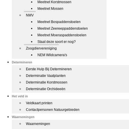
Meetnet Korstmossen
Meetnet Mossen
NMV
Meetnet Bospaddenstoelen
Meetnet Zeereeppaddenstoelen
Meetnet Moeraspaddenstoelen
Staat deze soort er nog?
Zoogdiervereniging
NEM Wildcamera's
Determineren
Eerste Hulp Bij Determineren
Determinatie Vaatplanten
Determinatie Korstmossen
Determinatie Orchideeën
Het veld in
Veldkaart printen
Contactpersonen Natuurgebieden
Waarnemingen
Waarnemingen