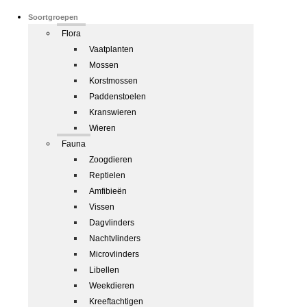
Soortgroepen
Flora
Vaatplanten
Mossen
Korstmossen
Paddenstoelen
Kranswieren
Wieren
Fauna
Zoogdieren
Reptielen
Amfibieën
Vissen
Dagvlinders
Nachtvlinders
Microvlinders
Libellen
Weekdieren
Kreeftachtigen