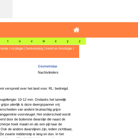
t
u
v
w
x
y
z
nomie
|
ecologie
|
herkenning
|
trend en fenologie
|
Geometridae
Nachtvlinders
mt verspreid over het land voor. RL: bedreigd.
ugellengte: 10-12 mm. Ondanks het tamelijk
 grijze uiterlijk is deze dwergspanner vrij
erscheiden van andere bruinachtig grijze
langgerekte voorvleugel. Het onderscheid wordt
erd door de buitenste dwarslijn die naast de
cherpe hoek maakt en als een pijl naar de
. Ook de andere dwarslijnen zijn, indien zichtbaar,
De zwarte middenstip is lang en dun. In het