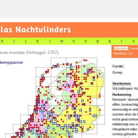
las Nachtvlinders
h
i
j
k
l
m
n
o
p
q
r
s
algemeen
|
taxo
ecia innotata
(Hufnagel, 1767)
feedback (0)
tdwergspanner
Familie:
Groep:
Voorkomen
Vrij zeldzaam. Ko
Herkenning
Kenmerk: Voorvle
effen, bruinachtig
eenvoudig te ond
soorten door de 
extra geaccentue
middenstip een s
vleugelpunt wijst
scherp gehoekt. 