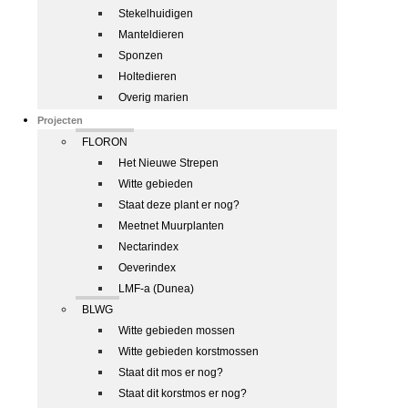
Stekelhuidigen
Manteldieren
Sponzen
Holtedieren
Overig marien
Projecten
FLORON
Het Nieuwe Strepen
Witte gebieden
Staat deze plant er nog?
Meetnet Muurplanten
Nectarindex
Oeverindex
LMF-a (Dunea)
BLWG
Witte gebieden mossen
Witte gebieden korstmossen
Staat dit mos er nog?
Staat dit korstmos er nog?