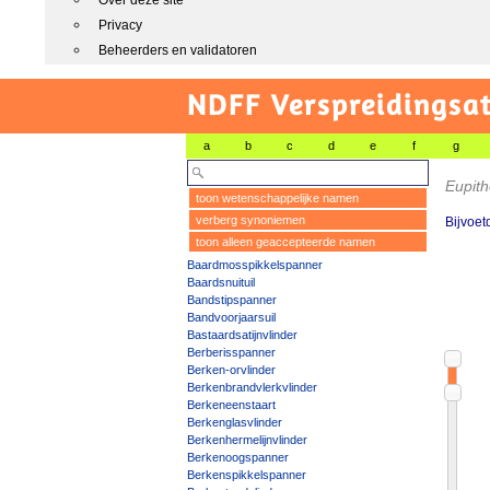
Over deze site
Privacy
Beheerders en validatoren
NDFF Verspreidingsat
a
b
c
d
e
f
g
Eupith
toon wetenschappelijke namen
verberg synoniemen
Bijvoe
toon alleen geaccepteerde namen
Baardmosspikkelspanner
Baardsnuituil
Bandstipspanner
Bandvoorjaarsuil
Bastaardsatijnvlinder
Berberisspanner
Berken-orvlinder
Berkenbrandvlerkvlinder
Berkeneenstaart
Berkenglasvlinder
Berkenhermelijnvlinder
Berkenoogspanner
Berkenspikkelspanner