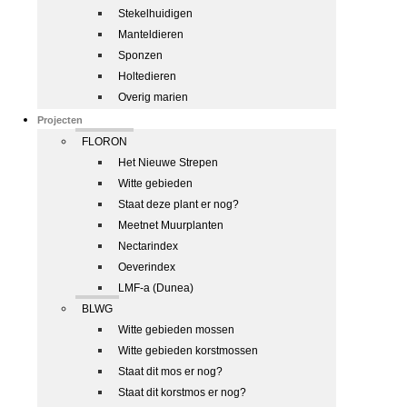
Stekelhuidigen
Manteldieren
Sponzen
Holtedieren
Overig marien
Projecten
FLORON
Het Nieuwe Strepen
Witte gebieden
Staat deze plant er nog?
Meetnet Muurplanten
Nectarindex
Oeverindex
LMF-a (Dunea)
BLWG
Witte gebieden mossen
Witte gebieden korstmossen
Staat dit mos er nog?
Staat dit korstmos er nog?