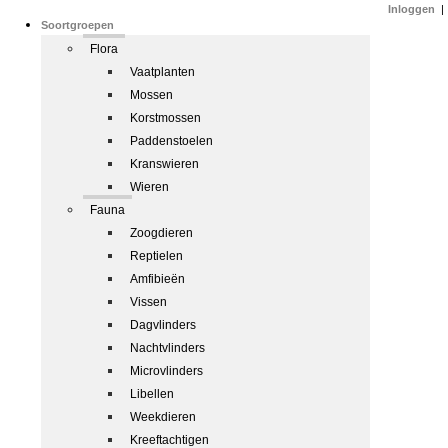
Inloggen
|
Soortgroepen
Flora
Vaatplanten
Mossen
Korstmossen
Paddenstoelen
Kranswieren
Wieren
Fauna
Zoogdieren
Reptielen
Amfibieën
Vissen
Dagvlinders
Nachtvlinders
Microvlinders
Libellen
Weekdieren
Kreeftachtigen