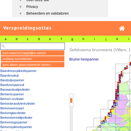
Over deze site
Privacy
Beheerders en validatoren
Verspreidingsatlas
a
b
c
d
e
f
g
h
i
j
k
l
Selidosema brunnearia
(Villers, 
toon wetenschappelijke namen
verberg synoniemen
Bruine heispanner
toon alleen geaccepteerde namen
Baardmosspikkelspanner
Baardsnuituil
Bandstipspanner
Bandvoorjaarsuil
Bastaardsatijnvlinder
Berberisspanner
Berken-orvlinder
Berkenbrandvlerkvlinder
Berkeneenstaart
Berkenglasvlinder
Berkenhermelijnvlinder
Berkenoogspanner
Berkenspikkelspanner