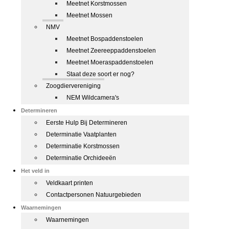
Meetnet Korstmossen
Meetnet Mossen
NMV
Meetnet Bospaddenstoelen
Meetnet Zeereeppaddenstoelen
Meetnet Moeraspaddenstoelen
Staat deze soort er nog?
Zoogdiervereniging
NEM Wildcamera's
Determineren
Eerste Hulp Bij Determineren
Determinatie Vaatplanten
Determinatie Korstmossen
Determinatie Orchideeën
Het veld in
Veldkaart printen
Contactpersonen Natuurgebieden
Waarnemingen
Waarnemingen