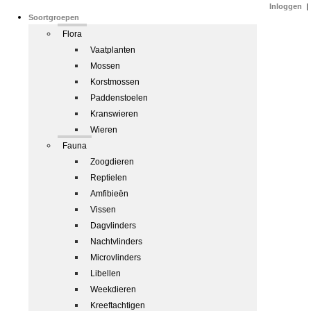
Inloggen
|
Soortgroepen
Flora
Vaatplanten
Mossen
Korstmossen
Paddenstoelen
Kranswieren
Wieren
Fauna
Zoogdieren
Reptielen
Amfibieën
Vissen
Dagvlinders
Nachtvlinders
Microvlinders
Libellen
Weekdieren
Kreeftachtigen