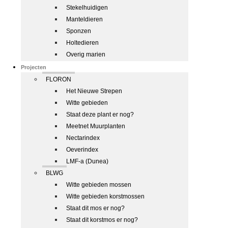
Stekelhuidigen
Manteldieren
Sponzen
Holtedieren
Overig marien
Projecten
FLORON
Het Nieuwe Strepen
Witte gebieden
Staat deze plant er nog?
Meetnet Muurplanten
Nectarindex
Oeverindex
LMF-a (Dunea)
BLWG
Witte gebieden mossen
Witte gebieden korstmossen
Staat dit mos er nog?
Staat dit korstmos er nog?