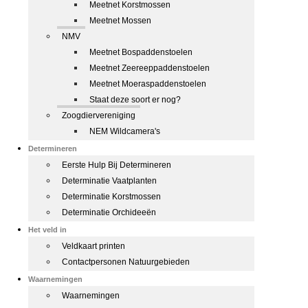
Meetnet Korstmossen
Meetnet Mossen
NMV
Meetnet Bospaddenstoelen
Meetnet Zeereeppaddenstoelen
Meetnet Moeraspaddenstoelen
Staat deze soort er nog?
Zoogdiervereniging
NEM Wildcamera's
Determineren
Eerste Hulp Bij Determineren
Determinatie Vaatplanten
Determinatie Korstmossen
Determinatie Orchideeën
Het veld in
Veldkaart printen
Contactpersonen Natuurgebieden
Waarnemingen
Waarnemingen