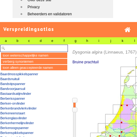
Over deze site
Privacy
Beheerders en validatoren
Verspreidingsatlas
a
b
c
d
e
f
g
h
i
j
k
l
Dysgonia algira
(Linnaeus, 1767)
toon wetenschappelijke namen
verberg synoniemen
Bruine prachtuil
toon alleen geaccepteerde namen
Baardmosspikkelspanner
Baardsnuituil
Bandstipspanner
Bandvoorjaarsuil
Bastaardsatijnvlinder
Berberisspanner
Berken-orvlinder
Berkenbrandvlerkvlinder
Berkeneenstaart
Berkenglasvlinder
Berkenhermelijnvlinder
Berkenoogspanner
Berkenspikkelspanner