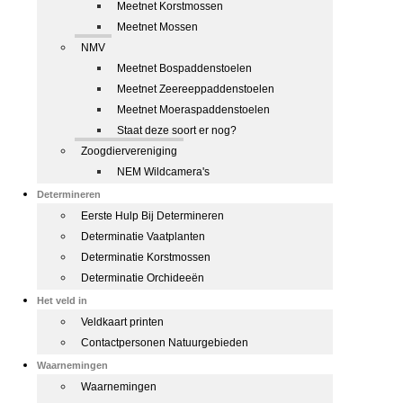
Meetnet Korstmossen
Meetnet Mossen
NMV
Meetnet Bospaddenstoelen
Meetnet Zeereeppaddenstoelen
Meetnet Moeraspaddenstoelen
Staat deze soort er nog?
Zoogdiervereniging
NEM Wildcamera's
Determineren
Eerste Hulp Bij Determineren
Determinatie Vaatplanten
Determinatie Korstmossen
Determinatie Orchideeën
Het veld in
Veldkaart printen
Contactpersonen Natuurgebieden
Waarnemingen
Waarnemingen