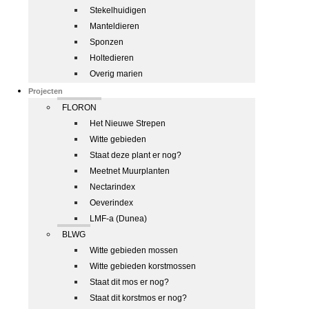
Stekelhuidigen
Manteldieren
Sponzen
Holtedieren
Overig marien
Projecten
FLORON
Het Nieuwe Strepen
Witte gebieden
Staat deze plant er nog?
Meetnet Muurplanten
Nectarindex
Oeverindex
LMF-a (Dunea)
BLWG
Witte gebieden mossen
Witte gebieden korstmossen
Staat dit mos er nog?
Staat dit korstmos er nog?