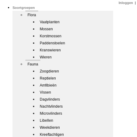
Inloggen
|
Soortgroepen
Flora
Vaatplanten
Mossen
Korstmossen
Paddenstoelen
Kranswieren
Wieren
Fauna
Zoogdieren
Reptielen
Amfibieën
Vissen
Dagvlinders
Nachtvlinders
Microvlinders
Libellen
Weekdieren
Kreeftachtigen