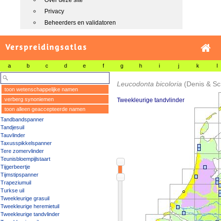
Over deze site
Privacy
Beheerders en validatoren
Verspreidingsatlas
a
b
c
d
e
f
g
h
i
j
k
l
Leucodonta bicoloria
(Denis & Sc
toon wetenschappelijke namen
verberg synoniemen
Tweekleurige tandvlinder
toon alleen geaccepteerde namen
Tandbandspanner
Tandjesuil
Tauvlinder
Taxusspikkelspanner
Tere zomervlinder
Teunisbloempijlstaart
Tijgerbeertje
Tijmstipspanner
Trapeziumuil
Turkse uil
Tweekleurige grasuil
Tweekleurige heremietuil
Tweekleurige tandvlinder