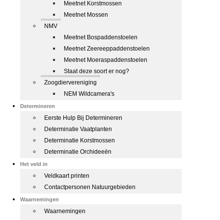
Meetnet Korstmossen
Meetnet Mossen
NMV
Meetnet Bospaddenstoelen
Meetnet Zeereeppaddenstoelen
Meetnet Moeraspaddenstoelen
Staat deze soort er nog?
Zoogdiervereniging
NEM Wildcamera's
Determineren
Eerste Hulp Bij Determineren
Determinatie Vaatplanten
Determinatie Korstmossen
Determinatie Orchideeën
Het veld in
Veldkaart printen
Contactpersonen Natuurgebieden
Waarnemingen
Waarnemingen