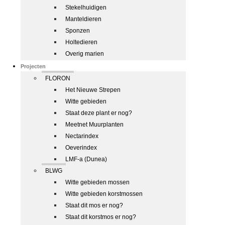
Stekelhuidigen
Manteldieren
Sponzen
Holtedieren
Overig marien
Projecten
FLORON
Het Nieuwe Strepen
Witte gebieden
Staat deze plant er nog?
Meetnet Muurplanten
Nectarindex
Oeverindex
LMF-a (Dunea)
BLWG
Witte gebieden mossen
Witte gebieden korstmossen
Staat dit mos er nog?
Staat dit korstmos er nog?