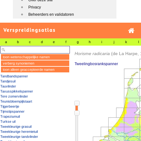
Over deze site
Privacy
Beheerders en validatoren
Verspreidingsatlas
a
b
c
d
e
f
g
h
i
j
k
l
Horisme radicaria
(de La Harpe,
toon wetenschappelijke namen
verberg synoniemen
Tweelingbosrankspanner
toon alleen geaccepteerde namen
Tandbandspanner
Tandjesuil
Tauvlinder
Taxusspikkelspanner
Tere zomervlinder
Teunisbloempijlstaart
Tijgerbeertje
Tijmstipspanner
Trapeziumuil
Turkse uil
Tweekleurige grasuil
Tweekleurige heremietuil
Tweekleurige tandvlinder