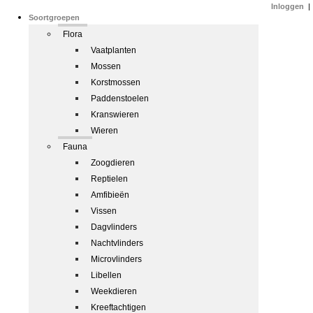
Inloggen
|
Soortgroepen
Flora
Vaatplanten
Mossen
Korstmossen
Paddenstoelen
Kranswieren
Wieren
Fauna
Zoogdieren
Reptielen
Amfibieën
Vissen
Dagvlinders
Nachtvlinders
Microvlinders
Libellen
Weekdieren
Kreeftachtigen