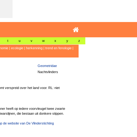
t
u
v
w
x
y
z
nomie
|
ecologie
|
herkenning
|
trend en fenologie
|
Geometridae
Nachtvlinders
mt verspreid over het land voor. RL: niet
er heeft op iedere voorvleugel twee zwarte
warslijnen, die bestaan uit donkere stippen.
p de website van De Vlinderstichting