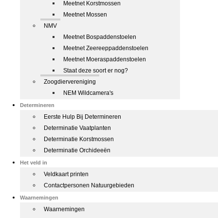
Meetnet Korstmossen
Meetnet Mossen
NMV
Meetnet Bospaddenstoelen
Meetnet Zeereeppaddenstoelen
Meetnet Moeraspaddenstoelen
Staat deze soort er nog?
Zoogdiervereniging
NEM Wildcamera's
Determineren
Eerste Hulp Bij Determineren
Determinatie Vaatplanten
Determinatie Korstmossen
Determinatie Orchideeën
Het veld in
Veldkaart printen
Contactpersonen Natuurgebieden
Waarnemingen
Waarnemingen