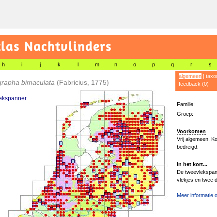
las Nachtvlinders
h
i
j
k
l
m
n
o
p
q
r
s
algemeen
|
taxo
rapha bimaculata
(Fabricius, 1775)
feedback (0)
ekspanner
Familie:
Groep:
Voorkomen
Vrij algemeen. Ko
bedreigd.
In het kort...
De tweevlekspann
vlekjes en twee d
Meer informatie o