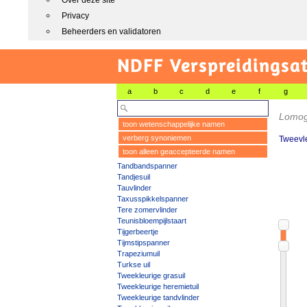
Over deze site
Privacy
Beheerders en validatoren
NDFF Verspreidingsat
a
b
c
d
e
f
g
Lomog
toon wetenschappelijke namen
verberg synoniemen
Tweevl
toon alleen geaccepteerde namen
Tandbandspanner
Tandjesuil
Tauvlinder
Taxusspikkelspanner
Tere zomervlinder
Teunisbloempijlstaart
Tijgerbeertje
Tijmstipspanner
Trapeziumuil
Turkse uil
Tweekleurige grasuil
Tweekleurige heremietuil
Tweekleurige tandvlinder