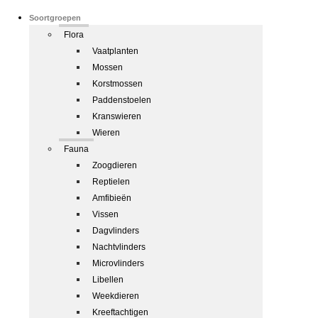
Soortgroepen
Flora
Vaatplanten
Mossen
Korstmossen
Paddenstoelen
Kranswieren
Wieren
Fauna
Zoogdieren
Reptielen
Amfibieën
Vissen
Dagvlinders
Nachtvlinders
Microvlinders
Libellen
Weekdieren
Kreeftachtigen