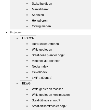
Stekelhuidigen
Manteldieren
Sponzen
Holtedieren
Overig marien
Projecten
FLORON
Het Nieuwe Strepen
Witte gebieden
Staat deze plant er nog?
Meetnet Muurplanten
Nectarindex
Oeverindex
LMF-a (Dunea)
BLWG
Witte gebieden mossen
Witte gebieden korstmossen
Staat dit mos er nog?
Staat dit korstmos er nog?