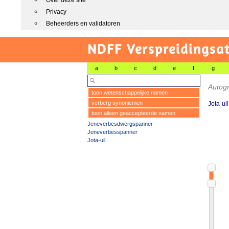
Over deze site
Privacy
Beheerders en validatoren
NDFF Verspreidingsat
a
b
c
d
e
f
g
Autog
toon wetenschappelijke namen
verberg synoniemen
Jota-uil
toon alleen geaccepteerde namen
Jeneverbesdwergspanner
Jeneverbesspanner
Jota-uil