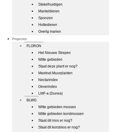
Stekelhuidigen
Manteldieren
Sponzen
Holtedieren
Overig marien
Projecten
FLORON
Het Nieuwe Strepen
Witte gebieden
Staat deze plant er nog?
Meetnet Muurplanten
Nectarindex
Oeverindex
LMF-a (Dunea)
BLWG
Witte gebieden mossen
Witte gebieden korstmossen
Staat dit mos er nog?
Staat dit korstmos er nog?