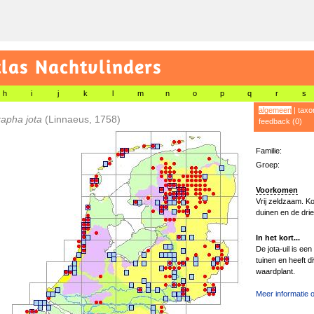
las Nachtvlinders
h
i
j
k
l
m
n
o
p
q
r
s
algemeen
|
taxo
rapha jota
(Linnaeus, 1758)
feedback (0)
Familie:
Groep:
Voorkomen
Vrij zeldzaam. Ko
duinen en de drie
In het kort...
De jota-uil is ee
tuinen en heeft d
waardplant.
Meer informatie o