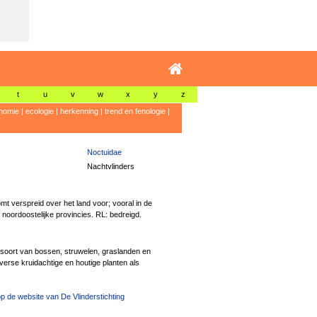
t
u
v
w
x
y
z
nomie
|
ecologie
|
herkenning
|
trend en fenologie
|
Noctuidae
Nachtvlinders
mt verspreid over het land voor; vooral in de
 noordoostelijke provincies. RL: bedreigd.
n soort van bossen, struwelen, graslanden en
iverse kruidachtige en houtige planten als
p de website van De Vlinderstichting