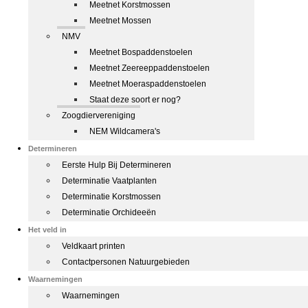
Meetnet Korstmossen
Meetnet Mossen
NMV
Meetnet Bospaddenstoelen
Meetnet Zeereeppaddenstoelen
Meetnet Moeraspaddenstoelen
Staat deze soort er nog?
Zoogdiervereniging
NEM Wildcamera's
Determineren
Eerste Hulp Bij Determineren
Determinatie Vaatplanten
Determinatie Korstmossen
Determinatie Orchideeën
Het veld in
Veldkaart printen
Contactpersonen Natuurgebieden
Waarnemingen
Waarnemingen