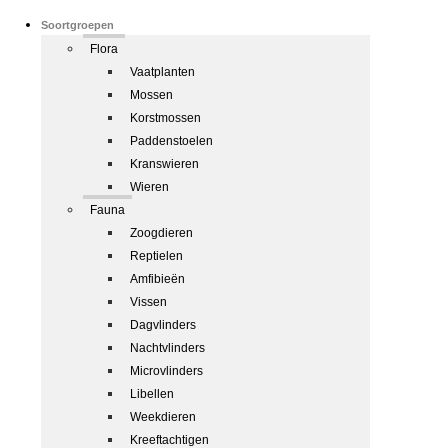
Soortgroepen
Flora
Vaatplanten
Mossen
Korstmossen
Paddenstoelen
Kranswieren
Wieren
Fauna
Zoogdieren
Reptielen
Amfibieën
Vissen
Dagvlinders
Nachtvlinders
Microvlinders
Libellen
Weekdieren
Kreeftachtigen