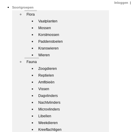
Inloggen
|
Soortgroepen
Flora
Vaatplanten
Mossen
Korstmossen
Paddenstoelen
Kranswieren
Wieren
Fauna
Zoogdieren
Reptielen
Amfibieën
Vissen
Dagvlinders
Nachtvlinders
Microvlinders
Libellen
Weekdieren
Kreeftachtigen