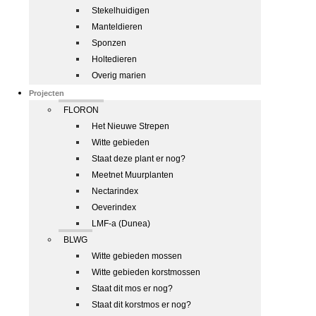
Stekelhuidigen
Manteldieren
Sponzen
Holtedieren
Overig marien
Projecten
FLORON
Het Nieuwe Strepen
Witte gebieden
Staat deze plant er nog?
Meetnet Muurplanten
Nectarindex
Oeverindex
LMF-a (Dunea)
BLWG
Witte gebieden mossen
Witte gebieden korstmossen
Staat dit mos er nog?
Staat dit korstmos er nog?