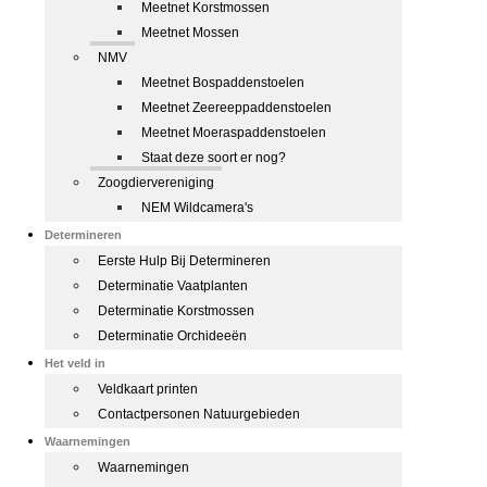
Meetnet Korstmossen
Meetnet Mossen
NMV
Meetnet Bospaddenstoelen
Meetnet Zeereeppaddenstoelen
Meetnet Moeraspaddenstoelen
Staat deze soort er nog?
Zoogdiervereniging
NEM Wildcamera's
Determineren
Eerste Hulp Bij Determineren
Determinatie Vaatplanten
Determinatie Korstmossen
Determinatie Orchideeën
Het veld in
Veldkaart printen
Contactpersonen Natuurgebieden
Waarnemingen
Waarnemingen