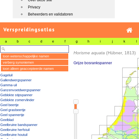
Over deze site
Privacy
Beheerders en validatoren
Verspreidingsatlas
a
b
c
d
e
f
g
h
i
j
k
l
Horisme aquata
(Hübner, 1813)
toon wetenschappelijke namen
verberg synoniemen
Grijze bosrankspanner
toon alleen geaccepteerde namen
Gageluil
Gallendwergspanner
Gamma-uil
Ganzenvoetdwergspanner
Geblokte stipspanner
Geblokte zomervlinder
Geel beertje
Geel grasbeertje
Geel spannertje
Geelblad
Geelbruine bandspanner
Geelbruine herfstuil
Geelbruine houtuil