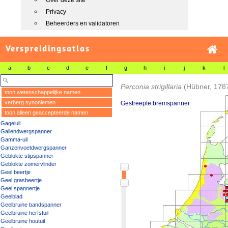
Over deze site
Privacy
Beheerders en validatoren
Verspreidingsatlas
a
b
c
d
e
f
g
h
i
j
k
l
Perconia strigillaria
(Hübner, 178
toon wetenschappelijke namen
verberg synoniemen
Gestreepte bremspanner
toon alleen geaccepteerde namen
Gageluil
Gallendwergspanner
Gamma-uil
Ganzenvoetdwergspanner
Geblokte stipspanner
Geblokte zomervlinder
Geel beertje
Geel grasbeertje
Geel spannertje
Geelblad
Geelbruine bandspanner
Geelbruine herfstuil
Geelbruine houtuil