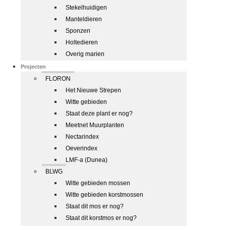
Stekelhuidigen
Manteldieren
Sponzen
Holtedieren
Overig marien
Projecten
FLORON
Het Nieuwe Strepen
Witte gebieden
Staat deze plant er nog?
Meetnet Muurplanten
Nectarindex
Oeverindex
LMF-a (Dunea)
BLWG
Witte gebieden mossen
Witte gebieden korstmossen
Staat dit mos er nog?
Staat dit korstmos er nog?