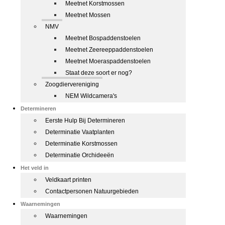
Meetnet Korstmossen
Meetnet Mossen
NMV
Meetnet Bospaddenstoelen
Meetnet Zeereeppaddenstoelen
Meetnet Moeraspaddenstoelen
Staat deze soort er nog?
Zoogdiervereniging
NEM Wildcamera's
Determineren
Eerste Hulp Bij Determineren
Determinatie Vaatplanten
Determinatie Korstmossen
Determinatie Orchideeën
Het veld in
Veldkaart printen
Contactpersonen Natuurgebieden
Waarnemingen
Waarnemingen