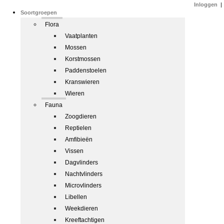
Inloggen
|
Soortgroepen
Flora
Vaatplanten
Mossen
Korstmossen
Paddenstoelen
Kranswieren
Wieren
Fauna
Zoogdieren
Reptielen
Amfibieën
Vissen
Dagvlinders
Nachtvlinders
Microvlinders
Libellen
Weekdieren
Kreeftachtigen