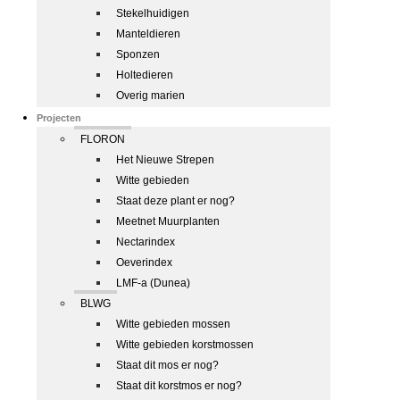
Stekelhuidigen
Manteldieren
Sponzen
Holtedieren
Overig marien
Projecten
FLORON
Het Nieuwe Strepen
Witte gebieden
Staat deze plant er nog?
Meetnet Muurplanten
Nectarindex
Oeverindex
LMF-a (Dunea)
BLWG
Witte gebieden mossen
Witte gebieden korstmossen
Staat dit mos er nog?
Staat dit korstmos er nog?