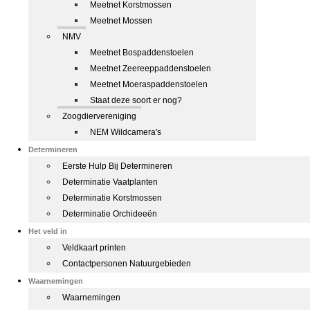
Meetnet Korstmossen
Meetnet Mossen
NMV
Meetnet Bospaddenstoelen
Meetnet Zeereeppaddenstoelen
Meetnet Moeraspaddenstoelen
Staat deze soort er nog?
Zoogdiervereniging
NEM Wildcamera's
Determineren
Eerste Hulp Bij Determineren
Determinatie Vaatplanten
Determinatie Korstmossen
Determinatie Orchideeën
Het veld in
Veldkaart printen
Contactpersonen Natuurgebieden
Waarnemingen
Waarnemingen