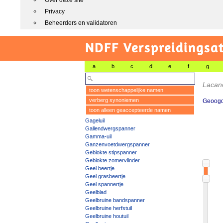
Over deze site
Privacy
Beheerders en validatoren
NDFF Verspreidingsat
a
b
c
d
e
f
g
Lacan
toon wetenschappelijke namen
verberg synoniemen
Geoogd
toon alleen geaccepteerde namen
Gageluil
Gallendwergspanner
Gamma-uil
Ganzenvoetdwergspanner
Geblokte stipspanner
Geblokte zomervlinder
Geel beertje
Geel grasbeertje
Geel spannertje
Geelblad
Geelbruine bandspanner
Geelbruine herfstuil
Geelbruine houtuil