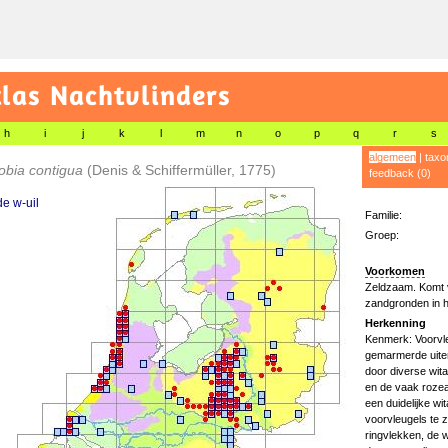
las Nachtvlinders
h
i
j
k
l
m
n
o
p
q
r
s
algemeen
|
taxo
obia contigua
(Denis & Schiffermüller, 1775)
feedback (0)
e w-uil
Familie:
Groep:
Voorkomen
Zeldzaam. Komt v
zandgronden in h
Herkenning
Kenmerk: Voorvle
gemarmerde uiter
door diverse wit
en de vaak rozeac
een duidelijke wi
voorvleugels te 
ringvlekken, de 