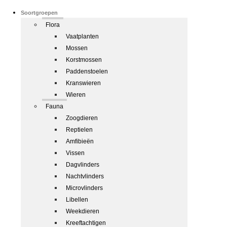
Soortgroepen
Flora
Vaatplanten
Mossen
Korstmossen
Paddenstoelen
Kranswieren
Wieren
Fauna
Zoogdieren
Reptielen
Amfibieën
Vissen
Dagvlinders
Nachtvlinders
Microvlinders
Libellen
Weekdieren
Kreeftachtigen