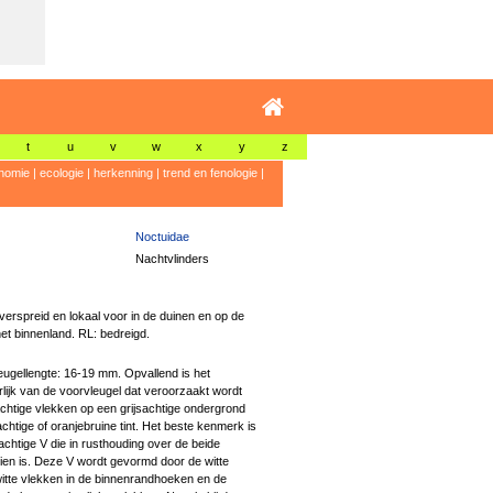
t
u
v
w
x
y
z
nomie
|
ecologie
|
herkenning
|
trend en fenologie
|
Noctuidae
Nachtvlinders
erspreid en lokaal voor in de duinen en op de
et binnenland. RL: bedreigd.
ugellengte: 16-19 mm. Opvallend is het
lijk van de voorvleugel dat veroorzaakt wordt
achtige vlekken op een grijsachtige ondergrond
htige of oranjebruine tint. Het beste kenmerk is
tachtige V die in rusthouding over de beide
zien is. Deze V wordt gevormd door de witte
witte vlekken in de binnenrandhoeken en de