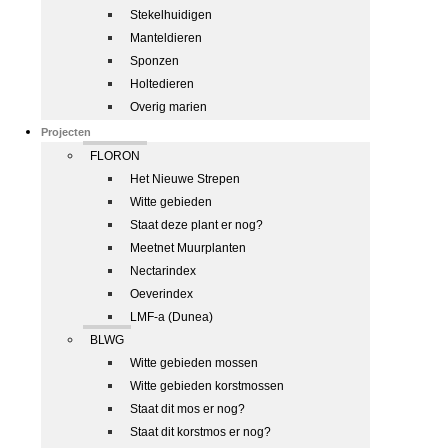
Stekelhuidigen
Manteldieren
Sponzen
Holtedieren
Overig marien
Projecten
FLORON
Het Nieuwe Strepen
Witte gebieden
Staat deze plant er nog?
Meetnet Muurplanten
Nectarindex
Oeverindex
LMF-a (Dunea)
BLWG
Witte gebieden mossen
Witte gebieden korstmossen
Staat dit mos er nog?
Staat dit korstmos er nog?