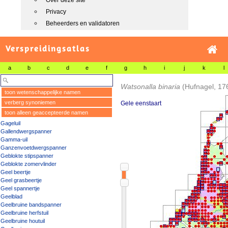
Over deze site
Privacy
Beheerders en validatoren
Verspreidingsatlas
a
b
c
d
e
f
g
h
i
j
k
l
Watsonalla binaria
(Hufnagel, 17
toon wetenschappelijke namen
verberg synoniemen
Gele eenstaart
toon alleen geaccepteerde namen
Gageluil
Gallendwergspanner
Gamma-uil
Ganzenvoetdwergspanner
Geblokte stipspanner
Geblokte zomervlinder
Geel beertje
Geel grasbeertje
Geel spannertje
Geelblad
Geelbruine bandspanner
Geelbruine herfstuil
Geelbruine houtuil