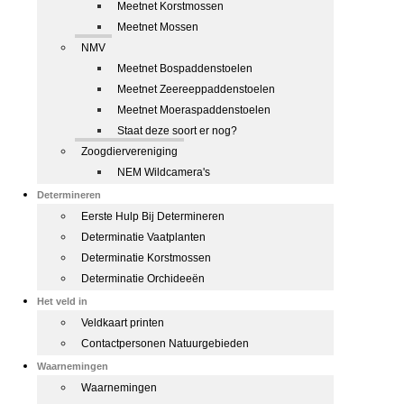
Meetnet Korstmossen
Meetnet Mossen
NMV
Meetnet Bospaddenstoelen
Meetnet Zeereeppaddenstoelen
Meetnet Moeraspaddenstoelen
Staat deze soort er nog?
Zoogdiervereniging
NEM Wildcamera's
Determineren
Eerste Hulp Bij Determineren
Determinatie Vaatplanten
Determinatie Korstmossen
Determinatie Orchideeën
Het veld in
Veldkaart printen
Contactpersonen Natuurgebieden
Waarnemingen
Waarnemingen