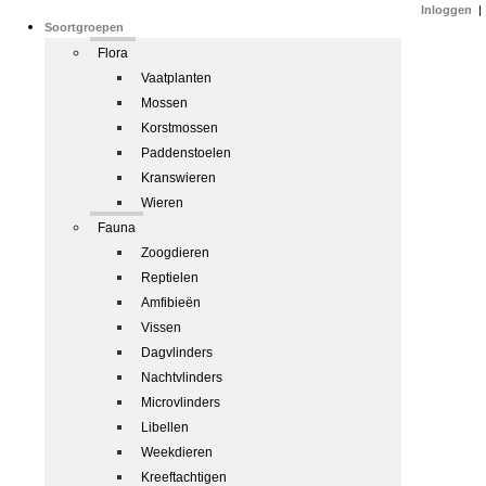
Inloggen
|
Soortgroepen
Flora
Vaatplanten
Mossen
Korstmossen
Paddenstoelen
Kranswieren
Wieren
Fauna
Zoogdieren
Reptielen
Amfibieën
Vissen
Dagvlinders
Nachtvlinders
Microvlinders
Libellen
Weekdieren
Kreeftachtigen