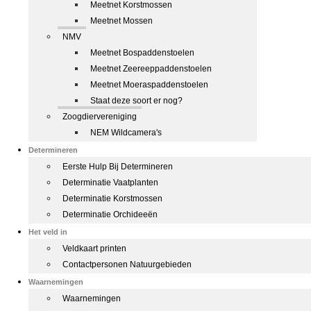
Meetnet Korstmossen
Meetnet Mossen
NMV
Meetnet Bospaddenstoelen
Meetnet Zeereeppaddenstoelen
Meetnet Moeraspaddenstoelen
Staat deze soort er nog?
Zoogdiervereniging
NEM Wildcamera's
Determineren
Eerste Hulp Bij Determineren
Determinatie Vaatplanten
Determinatie Korstmossen
Determinatie Orchideeën
Het veld in
Veldkaart printen
Contactpersonen Natuurgebieden
Waarnemingen
Waarnemingen