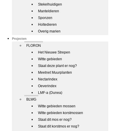
Stekelhuidigen
Manteldieren
Sponzen
Holtedieren
Overig marien
Projecten
FLORON
Het Nieuwe Strepen
Witte gebieden
Staat deze plant er nog?
Meetnet Muurplanten
Nectarindex
Oeverindex
LMF-a (Dunea)
BLWG
Witte gebieden mossen
Witte gebieden korstmossen
Staat dit mos er nog?
Staat dit korstmos er nog?