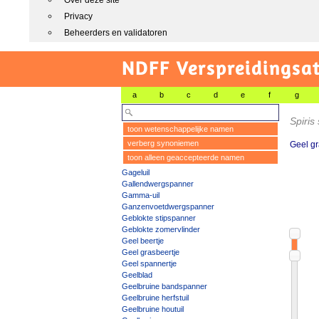
Over deze site
Privacy
Beheerders en validatoren
NDFF Verspreidingsat
a
b
c
d
e
f
g
Spiris 
toon wetenschappelijke namen
verberg synoniemen
Geel gr
toon alleen geaccepteerde namen
Gageluil
Gallendwergspanner
Gamma-uil
Ganzenvoetdwergspanner
Geblokte stipspanner
Geblokte zomervlinder
Geel beertje
Geel grasbeertje
Geel spannertje
Geelblad
Geelbruine bandspanner
Geelbruine herfstuil
Geelbruine houtuil