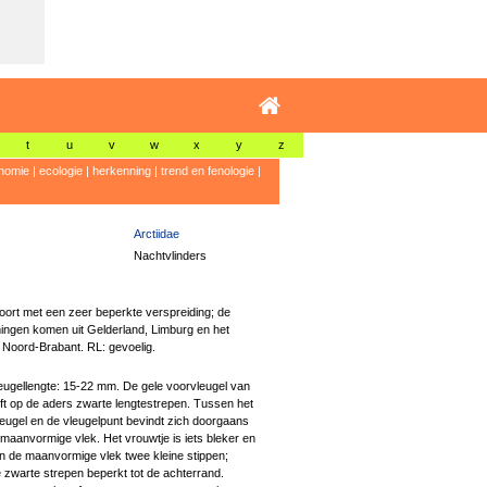
t
u
v
w
x
y
z
nomie
|
ecologie
|
herkenning
|
trend en fenologie
|
Arctiidae
Nachtvlinders
ort met een zeer beperkte verspreiding; de
ngen komen uit Gelderland, Limburg en het
Noord-Brabant. RL: gevoelig.
ugellengte: 15-22 mm. De gele voorvleugel van
ft op de aders zwarte lengtestrepen. Tussen het
eugel en de vleugelpunt bevindt zich doorgaans
maanvormige vlek. Het vrouwtje is iets bleker en
an de maanvormige vlek twee kleine stippen;
 zwarte strepen beperkt tot de achterrand.