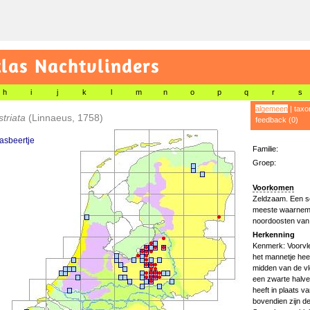
las Nachtvlinders
h
i
j
k
l
m
n
o
p
q
r
s
algemeen
|
taxo
striata
(Linnaeus, 1758)
feedback (0)
asbeertje
Familie:
Groep:
Voorkomen
Zeldzaam. Een so
meeste waarnemi
noordoosten van 
Herkenning
Kenmerk: Voorvle
het mannetje hee
midden van de vl
een zwarte halve
heeft in plaats v
bovendien zijn de