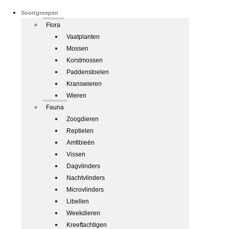
Soortgroepen
Flora
Vaatplanten
Mossen
Korstmossen
Paddenstoelen
Kranswieren
Wieren
Fauna
Zoogdieren
Reptielen
Amfibieën
Vissen
Dagvlinders
Nachtvlinders
Microvlinders
Libellen
Weekdieren
Kreeftachtigen