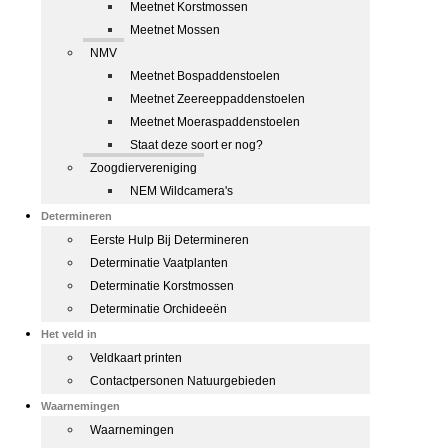
Meetnet Korstmossen
Meetnet Mossen
NMV
Meetnet Bospaddenstoelen
Meetnet Zeereeppaddenstoelen
Meetnet Moeraspaddenstoelen
Staat deze soort er nog?
Zoogdiervereniging
NEM Wildcamera's
Determineren
Eerste Hulp Bij Determineren
Determinatie Vaatplanten
Determinatie Korstmossen
Determinatie Orchideeën
Het veld in
Veldkaart printen
Contactpersonen Natuurgebieden
Waarnemingen
Waarnemingen