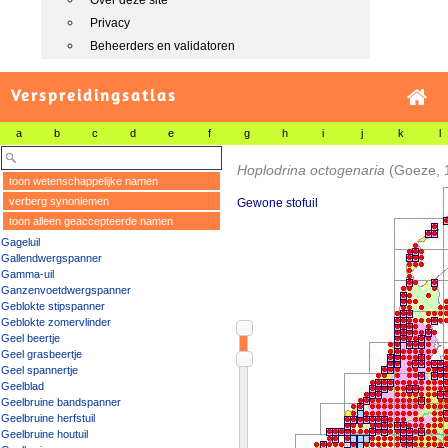
Over deze site
Privacy
Beheerders en validatoren
Verspreidingsatlas
a
b
c
d
e
f
g
h
i
j
k
l
Hoplodrina octogenaria
(Goeze, 
toon wetenschappelijke namen
verberg synoniemen
Gewone stofuil
toon alleen geaccepteerde namen
Gageluil
Gallendwergspanner
Gamma-uil
Ganzenvoetdwergspanner
Geblokte stipspanner
Geblokte zomervlinder
Geel beertje
Geel grasbeertje
Geel spannertje
Geelblad
Geelbruine bandspanner
Geelbruine herfstuil
Geelbruine houtuil