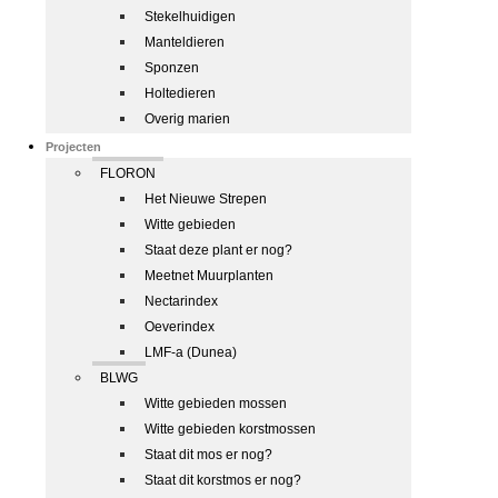
Stekelhuidigen
Manteldieren
Sponzen
Holtedieren
Overig marien
Projecten
FLORON
Het Nieuwe Strepen
Witte gebieden
Staat deze plant er nog?
Meetnet Muurplanten
Nectarindex
Oeverindex
LMF-a (Dunea)
BLWG
Witte gebieden mossen
Witte gebieden korstmossen
Staat dit mos er nog?
Staat dit korstmos er nog?