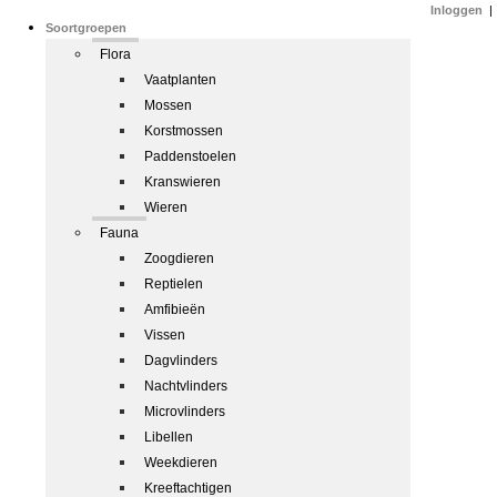
Inloggen
|
Soortgroepen
Flora
Vaatplanten
Mossen
Korstmossen
Paddenstoelen
Kranswieren
Wieren
Fauna
Zoogdieren
Reptielen
Amfibieën
Vissen
Dagvlinders
Nachtvlinders
Microvlinders
Libellen
Weekdieren
Kreeftachtigen