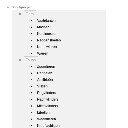
Soortgroepen
Flora
Vaatplanten
Mossen
Korstmossen
Paddenstoelen
Kranswieren
Wieren
Fauna
Zoogdieren
Reptielen
Amfibieën
Vissen
Dagvlinders
Nachtvlinders
Microvlinders
Libellen
Weekdieren
Kreeftachtigen