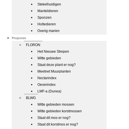
Stekelhuidigen
Manteldieren
Sponzen
Holtedieren
Overig marien
Projecten
FLORON
Het Nieuwe Strepen
Witte gebieden
Staat deze plant er nog?
Meetnet Muurplanten
Nectarindex
Oeverindex
LMF-a (Dunea)
BLWG
Witte gebieden mossen
Witte gebieden korstmossen
Staat dit mos er nog?
Staat dit korstmos er nog?