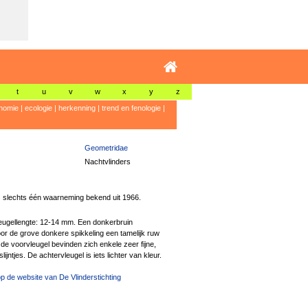
t
u
v
w
x
y
z
nomie
|
ecologie
|
herkenning
|
trend en fenologie
|
Geometridae
Nachtvlinders
s slechts één waarneming bekend uit 1966.
ugellengte: 12-14 mm. Een donkerbruin
oor de grove donkere spikkeling een tamelijk ruw
p de voorvleugel bevinden zich enkele zeer fijne,
slijntjes. De achtervleugel is iets lichter van kleur.
p de website van De Vlinderstichting