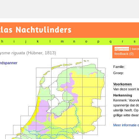
las Nachtvlinders
h
i
j
k
l
m
n
o
p
q
r
s
algemeen
|
taxo
lysme riguata
(Hübner, 1813)
feedback (0)
ndspanner
Familie:
Groep:
Voorkomen
Van deze soort i
Herkenning
Kenmerk: Voorvle
spannertje dat d
uiterlijk heeft. O
grillige witte dwar
Meer informatie o