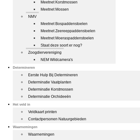
Meetnet Korstmossen
Meetnet Mossen
NMV
Meetnet Bospaddenstoelen
Meetnet Zeereeppaddenstoelen
Meetnet Moeraspaddenstoelen
Staat deze soort er nog?
Zoogdiervereniging
NEM Wildcamera's
Determineren
Eerste Hulp Bij Determineren
Determinatie Vaatplanten
Determinatie Korstmossen
Determinatie Orchideeën
Het veld in
Veldkaart printen
Contactpersonen Natuurgebieden
Waarnemingen
Waarnemingen