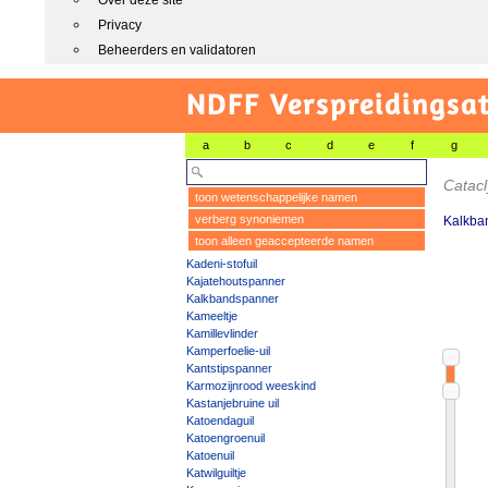
Over deze site
Privacy
Beheerders en validatoren
NDFF Verspreidingsat
a
b
c
d
e
f
g
Catac
toon wetenschappelijke namen
verberg synoniemen
Kalkba
toon alleen geaccepteerde namen
Kadeni-stofuil
Kajatehoutspanner
Kalkbandspanner
Kameeltje
Kamillevlinder
Kamperfoelie-uil
Kantstipspanner
Karmozijnrood weeskind
Kastanjebruine uil
Katoendaguil
Katoengroenuil
Katoenuil
Katwilguiltje