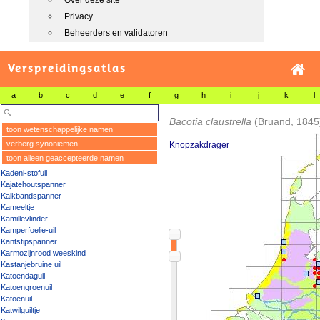
Over deze site
Privacy
Beheerders en validatoren
Verspreidingsatlas
a
b
c
d
e
f
g
h
i
j
k
l
Bacotia claustrella
(Bruand, 1845
toon wetenschappelijke namen
verberg synoniemen
Knopzakdrager
toon alleen geaccepteerde namen
Kadeni-stofuil
Kajatehoutspanner
Kalkbandspanner
Kameeltje
Kamillevlinder
Kamperfoelie-uil
Kantstipspanner
Karmozijnrood weeskind
Kastanjebruine uil
Katoendaguil
Katoengroenuil
Katoenuil
Katwilguiltje