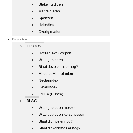
Stekelhuidigen
Manteldieren
Sponzen
Holtedieren
Overig marien
Projecten
FLORON
Het Nieuwe Strepen
Witte gebieden
Staat deze plant er nog?
Meetnet Muurplanten
Nectarindex
Oeverindex
LMF-a (Dunea)
BLWG
Witte gebieden mossen
Witte gebieden korstmossen
Staat dit mos er nog?
Staat dit korstmos er nog?