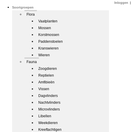
Inloggen
|
Soortgroepen
Flora
Vaatplanten
Mossen
Korstmossen
Paddenstoelen
Kranswieren
Wieren
Fauna
Zoogdieren
Reptielen
Amfibieën
Vissen
Dagvlinders
Nachtvlinders
Microvlinders
Libellen
Weekdieren
Kreeftachtigen