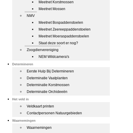
Meetnet Korstmossen
Meetnet Mossen
NMV
Meetnet Bospaddenstoelen
Meetnet Zeereeppaddenstoelen
Meetnet Moeraspaddenstoelen
Staat deze soort er nog?
Zoogdiervereniging
NEM Wildcamera's
Determineren
Eerste Hulp Bij Determineren
Determinatie Vaatplanten
Determinatie Korstmossen
Determinatie Orchideeën
Het veld in
Veldkaart printen
Contactpersonen Natuurgebieden
Waarnemingen
Waarnemingen