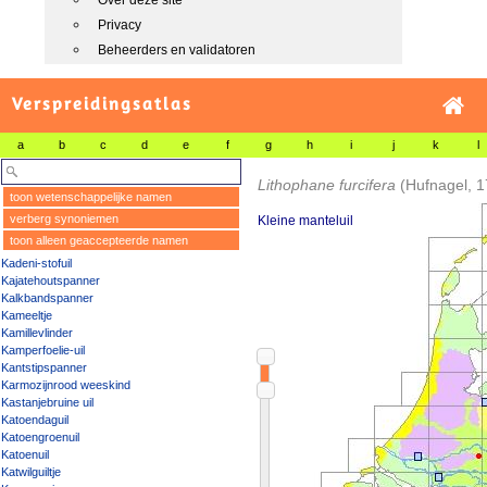
Over deze site
Privacy
Beheerders en validatoren
Verspreidingsatlas
a
b
c
d
e
f
g
h
i
j
k
l
Lithophane furcifera
(Hufnagel, 
toon wetenschappelijke namen
verberg synoniemen
Kleine manteluil
toon alleen geaccepteerde namen
Kadeni-stofuil
Kajatehoutspanner
Kalkbandspanner
Kameeltje
Kamillevlinder
Kamperfoelie-uil
Kantstipspanner
Karmozijnrood weeskind
Kastanjebruine uil
Katoendaguil
Katoengroenuil
Katoenuil
Katwilguiltje