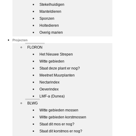
Stekelhuidigen
Manteldieren
Sponzen
Holtedieren
Overig marien
Projecten
FLORON
Het Nieuwe Strepen
Witte gebieden
Staat deze plant er nog?
Meetnet Muurplanten
Nectarindex
Oeverindex
LMF-a (Dunea)
BLWG
Witte gebieden mossen
Witte gebieden korstmossen
Staat dit mos er nog?
Staat dit korstmos er nog?