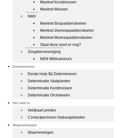
Meetnet Korstmossen
Meetnet Mossen
NMV
Meetnet Bospaddenstoelen
Meetnet Zeereeppaddenstoelen
Meetnet Moeraspaddenstoelen
Staat deze soort er nog?
Zoogdiervereniging
NEM Wildcamera's
Determineren
Eerste Hulp Bij Determineren
Determinatie Vaatplanten
Determinatie Korstmossen
Determinatie Orchideeën
Het veld in
Veldkaart printen
Contactpersonen Natuurgebieden
Waarnemingen
Waarnemingen