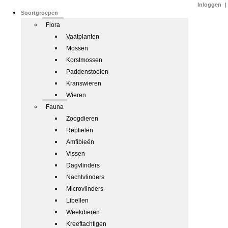
Inloggen
|
Soortgroepen
Flora
Vaatplanten
Mossen
Korstmossen
Paddenstoelen
Kranswieren
Wieren
Fauna
Zoogdieren
Reptielen
Amfibieën
Vissen
Dagvlinders
Nachtvlinders
Microvlinders
Libellen
Weekdieren
Kreeftachtigen