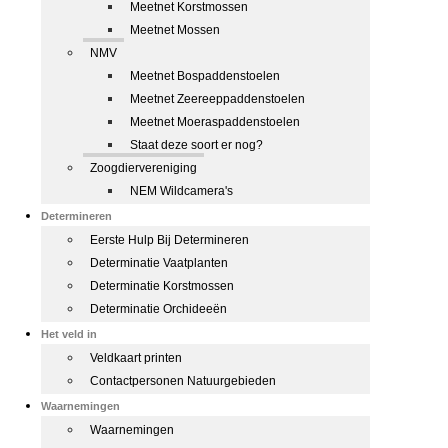
Meetnet Korstmossen
Meetnet Mossen
NMV
Meetnet Bospaddenstoelen
Meetnet Zeereeppaddenstoelen
Meetnet Moeraspaddenstoelen
Staat deze soort er nog?
Zoogdiervereniging
NEM Wildcamera's
Determineren
Eerste Hulp Bij Determineren
Determinatie Vaatplanten
Determinatie Korstmossen
Determinatie Orchideeën
Het veld in
Veldkaart printen
Contactpersonen Natuurgebieden
Waarnemingen
Waarnemingen