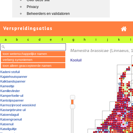
Over deze site
Privacy
Beheerders en validatoren
Verspreidingsatlas
a
b
c
d
e
f
g
h
i
j
k
l
Mamestra brassicae
(Linnaeus, 
toon wetenschappelijke namen
verberg synoniemen
Kooluil
toon alleen geaccepteerde namen
Kadeni-stofuil
Kajatehoutspanner
Kalkbandspanner
Kameeltje
Kamillevlinder
Kamperfoelie-uil
Kantstipspanner
Karmozijnrood weeskind
Kastanjebruine uil
Katoendaguil
Katoengroenuil
Katoenuil
Katwilguiltje