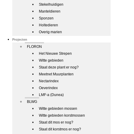
Stekelhuidigen
Manteldieren
Sponzen
Holtedieren
Overig marien
Projecten
FLORON
Het Nieuwe Strepen
Witte gebieden
Staat deze plant er nog?
Meetnet Muurplanten
Nectarindex
Oeverindex
LMF-a (Dunea)
BLWG
Witte gebieden mossen
Witte gebieden korstmossen
Staat dit mos er nog?
Staat dit korstmos er nog?