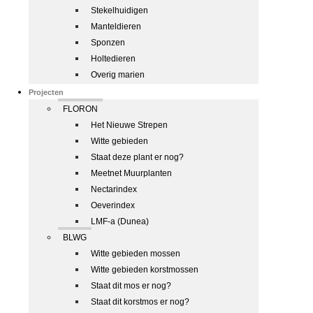
Stekelhuidigen
Manteldieren
Sponzen
Holtedieren
Overig marien
Projecten
FLORON
Het Nieuwe Strepen
Witte gebieden
Staat deze plant er nog?
Meetnet Muurplanten
Nectarindex
Oeverindex
LMF-a (Dunea)
BLWG
Witte gebieden mossen
Witte gebieden korstmossen
Staat dit mos er nog?
Staat dit korstmos er nog?