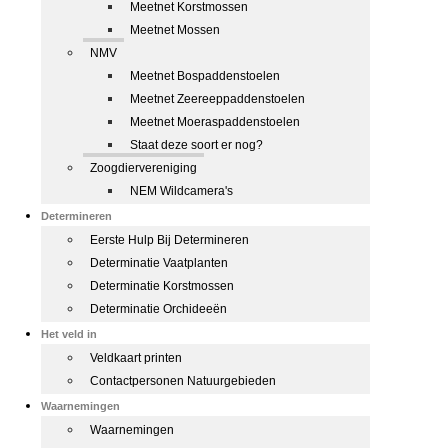
Meetnet Korstmossen
Meetnet Mossen
NMV
Meetnet Bospaddenstoelen
Meetnet Zeereeppaddenstoelen
Meetnet Moeraspaddenstoelen
Staat deze soort er nog?
Zoogdiervereniging
NEM Wildcamera's
Determineren
Eerste Hulp Bij Determineren
Determinatie Vaatplanten
Determinatie Korstmossen
Determinatie Orchideeën
Het veld in
Veldkaart printen
Contactpersonen Natuurgebieden
Waarnemingen
Waarnemingen