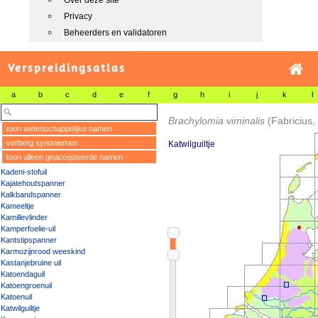
Over deze site
Privacy
Beheerders en validatoren
Verspreidingsatlas
a
b
c
d
e
f
g
h
i
j
k
l
Brachylomia viminalis
(Fabricius,
toon wetenschappelijke namen
verberg synoniemen
Katwilguiltje
toon alleen geaccepteerde namen
Kadeni-stofuil
Kajatehoutspanner
Kalkbandspanner
Kameeltje
Kamillevlinder
Kamperfoelie-uil
Kantstipspanner
Karmozijnrood weeskind
Kastanjebruine uil
Katoendaguil
Katoengroenuil
Katoenuil
Katwilguiltje