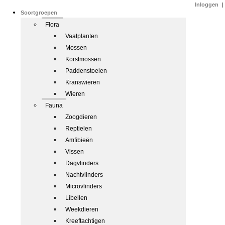
Inloggen
|
Soortgroepen
Flora
Vaatplanten
Mossen
Korstmossen
Paddenstoelen
Kranswieren
Wieren
Fauna
Zoogdieren
Reptielen
Amfibieën
Vissen
Dagvlinders
Nachtvlinders
Microvlinders
Libellen
Weekdieren
Kreeftachtigen