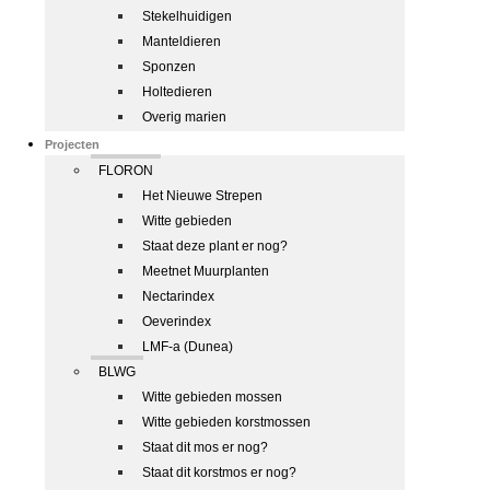
Stekelhuidigen
Manteldieren
Sponzen
Holtedieren
Overig marien
Projecten
FLORON
Het Nieuwe Strepen
Witte gebieden
Staat deze plant er nog?
Meetnet Muurplanten
Nectarindex
Oeverindex
LMF-a (Dunea)
BLWG
Witte gebieden mossen
Witte gebieden korstmossen
Staat dit mos er nog?
Staat dit korstmos er nog?