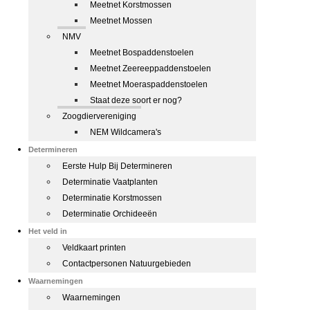
Meetnet Korstmossen
Meetnet Mossen
NMV
Meetnet Bospaddenstoelen
Meetnet Zeereeppaddenstoelen
Meetnet Moeraspaddenstoelen
Staat deze soort er nog?
Zoogdiervereniging
NEM Wildcamera's
Determineren
Eerste Hulp Bij Determineren
Determinatie Vaatplanten
Determinatie Korstmossen
Determinatie Orchideeën
Het veld in
Veldkaart printen
Contactpersonen Natuurgebieden
Waarnemingen
Waarnemingen