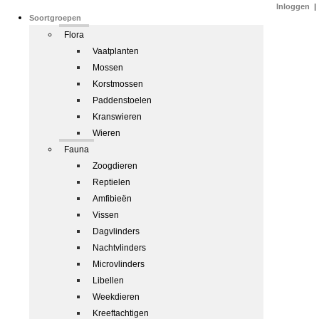
Inloggen
|
Soortgroepen
Flora
Vaatplanten
Mossen
Korstmossen
Paddenstoelen
Kranswieren
Wieren
Fauna
Zoogdieren
Reptielen
Amfibieën
Vissen
Dagvlinders
Nachtvlinders
Microvlinders
Libellen
Weekdieren
Kreeftachtigen