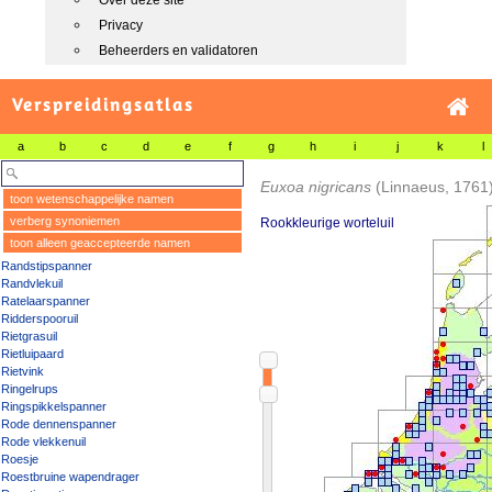
Over deze site
Privacy
Beheerders en validatoren
Verspreidingsatlas
a
b
c
d
e
f
g
h
i
j
k
l
Euxoa nigricans
(Linnaeus, 1761
toon wetenschappelijke namen
verberg synoniemen
Rookkleurige worteluil
toon alleen geaccepteerde namen
Randstipspanner
Randvlekuil
Ratelaarspanner
Ridderspooruil
Rietgrasuil
Rietluipaard
Rietvink
Ringelrups
Ringspikkelspanner
Rode dennenspanner
Rode vlekkenuil
Roesje
Roestbruine wapendrager