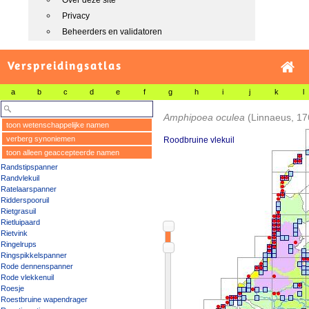
Over deze site
Privacy
Beheerders en validatoren
Verspreidingsatlas
a
b
c
d
e
f
g
h
i
j
k
l
Amphipoea oculea
(Linnaeus, 17
toon wetenschappelijke namen
verberg synoniemen
Roodbruine vlekuil
toon alleen geaccepteerde namen
Randstipspanner
Randvlekuil
Ratelaarspanner
Ridderspooruil
Rietgrasuil
Rietluipaard
Rietvink
Ringelrups
Ringspikkelspanner
Rode dennenspanner
Rode vlekkenuil
Roesje
Roestbruine wapendrager