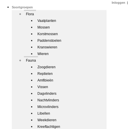
Inloggen
|
Soortgroepen
Flora
Vaatplanten
Mossen
Korstmossen
Paddenstoelen
Kranswieren
Wieren
Fauna
Zoogdieren
Reptielen
Amfibieën
Vissen
Dagvlinders
Nachtvlinders
Microvlinders
Libellen
Weekdieren
Kreeftachtigen