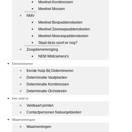
Meetnet Korstmossen
Meetnet Mossen
NMV
Meetnet Bospaddenstoelen
Meetnet Zeereeppaddenstoelen
Meetnet Moeraspaddenstoelen
Staat deze soort er nog?
Zoogdiervereniging
NEM Wildcamera's
Determineren
Eerste Hulp Bij Determineren
Determinatie Vaatplanten
Determinatie Korstmossen
Determinatie Orchideeën
Het veld in
Veldkaart printen
Contactpersonen Natuurgebieden
Waarnemingen
Waarnemingen