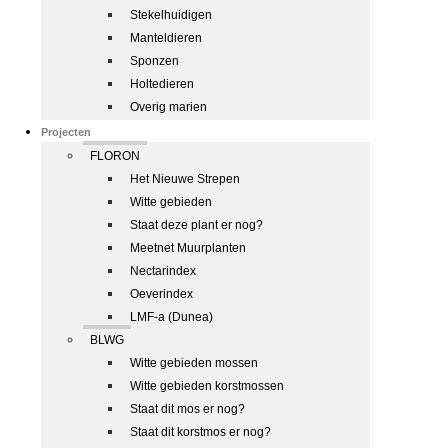
Stekelhuidigen
Manteldieren
Sponzen
Holtedieren
Overig marien
Projecten
FLORON
Het Nieuwe Strepen
Witte gebieden
Staat deze plant er nog?
Meetnet Muurplanten
Nectarindex
Oeverindex
LMF-a (Dunea)
BLWG
Witte gebieden mossen
Witte gebieden korstmossen
Staat dit mos er nog?
Staat dit korstmos er nog?