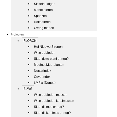
Stekelhuidigen
Manteldieren
Sponzen
Holtedieren
Overig marien
Projecten
FLORON
Het Nieuwe Strepen
Witte gebieden
Staat deze plant er nog?
Meetnet Muurplanten
Nectarindex
Oeverindex
LMF-a (Dunea)
BLWG
Witte gebieden mossen
Witte gebieden korstmossen
Staat dit mos er nog?
Staat dit korstmos er nog?