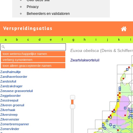
Over deze site
Privacy
Beheerders en validatoren
Verspreidingsatlas
a
b
c
d
e
f
g
h
i
j
k
l
Euxoa obelisca
(Denis & Schiffer
toon wetenschappelijke namen
verberg synoniemen
Zwartvlakworteluil
toon alleen geaccepteerde namen
Zandhalmuiltje
Zandhaverboorder
Zandstofuil
Zandzakdrager
Zeeuwse grasworteluil
Zeggeboorder
Zesstreepuil
Zilveren groenuil
Zilverhaak
Zilverstreep
Zilvervenster
Zomerbremspanner
Zomervlinder