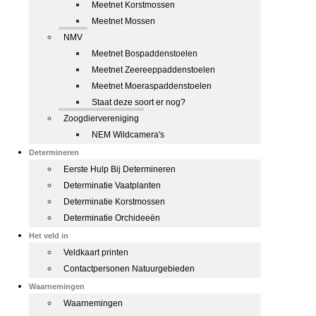
Meetnet Korstmossen
Meetnet Mossen
NMV
Meetnet Bospaddenstoelen
Meetnet Zeereeppaddenstoelen
Meetnet Moeraspaddenstoelen
Staat deze soort er nog?
Zoogdiervereniging
NEM Wildcamera's
Determineren
Eerste Hulp Bij Determineren
Determinatie Vaatplanten
Determinatie Korstmossen
Determinatie Orchideeën
Het veld in
Veldkaart printen
Contactpersonen Natuurgebieden
Waarnemingen
Waarnemingen