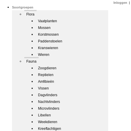
Inloggen
|
Soortgroepen
Flora
Vaatplanten
Mossen
Korstmossen
Paddenstoelen
Kranswieren
Wieren
Fauna
Zoogdieren
Reptielen
Amfibieën
Vissen
Dagvlinders
Nachtvlinders
Microvlinders
Libellen
Weekdieren
Kreeftachtigen