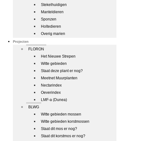
Stekelhuidigen
Manteldieren
Sponzen
Holtedieren
Overig marien
Projecten
FLORON
Het Nieuwe Strepen
Witte gebieden
Staat deze plant er nog?
Meetnet Muurplanten
Nectarindex
Oeverindex
LMF-a (Dunea)
BLWG
Witte gebieden mossen
Witte gebieden korstmossen
Staat dit mos er nog?
Staat dit korstmos er nog?