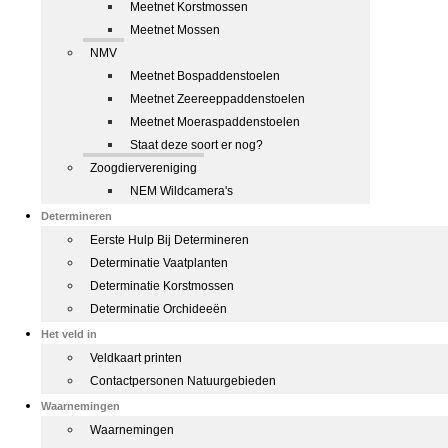
Meetnet Korstmossen
Meetnet Mossen
NMV
Meetnet Bospaddenstoelen
Meetnet Zeereeppaddenstoelen
Meetnet Moeraspaddenstoelen
Staat deze soort er nog?
Zoogdiervereniging
NEM Wildcamera's
Determineren
Eerste Hulp Bij Determineren
Determinatie Vaatplanten
Determinatie Korstmossen
Determinatie Orchideeën
Het veld in
Veldkaart printen
Contactpersonen Natuurgebieden
Waarnemingen
Waarnemingen