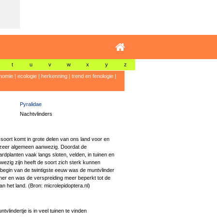
t
u
v
w
x
y
z
nomie
|
ecologie
|
herkenning
|
trend en fenologie
|
Pyralidae
Nachtvlinders
soort komt in grote delen van ons land voor en
 zeer algemeen aanwezig. Doordat de
rdplanten vaak langs sloten, velden, in tuinen en
nwezig zijn heeft de soort zich sterk kunnen
t begin van de twintigste eeuw was de muntvlinder
er en was de verspreiding meer beperkt tot de
an het land. (Bron: microlepidoptera.nl)
tvlindertje is in veel tuinen te vinden