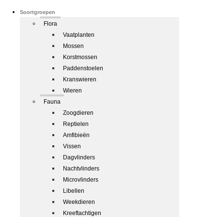
Soortgroepen
Flora
Vaatplanten
Mossen
Korstmossen
Paddenstoelen
Kranswieren
Wieren
Fauna
Zoogdieren
Reptielen
Amfibieën
Vissen
Dagvlinders
Nachtvlinders
Microvlinders
Libellen
Weekdieren
Kreeftachtigen