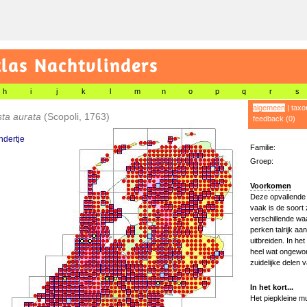
las Nachtvlinders
h
i
j
k
l
m
n
o
p
q
r
s
algemeen
|
taxo
sta aurata
(Scopoli, 1763)
feedback (0)
ndertje
Familie:
Groep:
Voorkomen
Deze opvallende 
vaak is de soort
verschillende waa
perken talrijk aa
uitbreiden. In he
heel wat ongewon
zuidelijke delen v
In het kort...
Het piepkleine mun