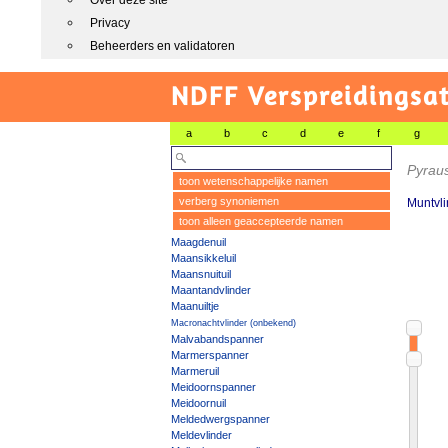
Over deze site
Privacy
Beheerders en validatoren
NDFF Verspreidingsat
a
b
c
d
e
f
g
Pyrau
toon wetenschappelijke namen
verberg synoniemen
Muntvli
toon alleen geaccepteerde namen
Maagdenuil
Maansikkeluil
Maansnuituil
Maantandvlinder
Maanuiltje
Macronachtvlinder (onbekend)
Malvabandspanner
Marmerspanner
Marmeruil
Meidoornspanner
Meidoornuil
Meldedwergspanner
Meldevlinder