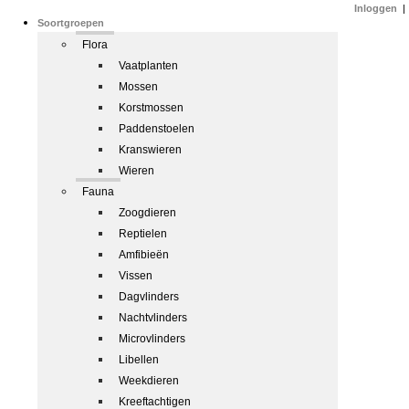
Inloggen
|
Soortgroepen
Flora
Vaatplanten
Mossen
Korstmossen
Paddenstoelen
Kranswieren
Wieren
Fauna
Zoogdieren
Reptielen
Amfibieën
Vissen
Dagvlinders
Nachtvlinders
Microvlinders
Libellen
Weekdieren
Kreeftachtigen