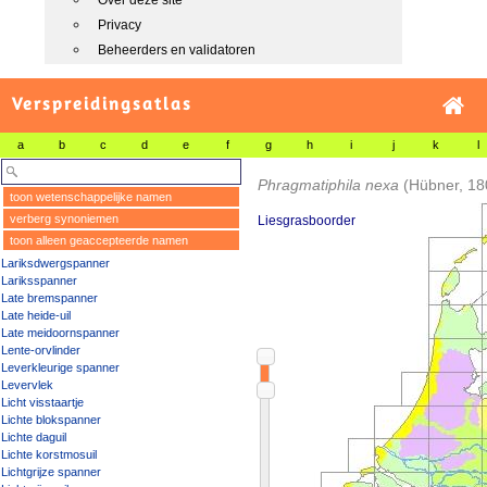
Over deze site
Privacy
Beheerders en validatoren
Verspreidingsatlas
a
b
c
d
e
f
g
h
i
j
k
l
Phragmatiphila nexa
(Hübner, 18
toon wetenschappelijke namen
verberg synoniemen
Liesgrasboorder
toon alleen geaccepteerde namen
Lariksdwergspanner
Lariksspanner
Late bremspanner
Late heide-uil
Late meidoornspanner
Lente-orvlinder
Leverkleurige spanner
Levervlek
Licht visstaartje
Lichte blokspanner
Lichte daguil
Lichte korstmosuil
Lichtgrijze spanner