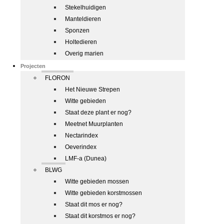
Stekelhuidigen
Manteldieren
Sponzen
Holtedieren
Overig marien
Projecten
FLORON
Het Nieuwe Strepen
Witte gebieden
Staat deze plant er nog?
Meetnet Muurplanten
Nectarindex
Oeverindex
LMF-a (Dunea)
BLWG
Witte gebieden mossen
Witte gebieden korstmossen
Staat dit mos er nog?
Staat dit korstmos er nog?