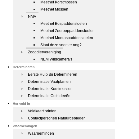
Meetnet Korstmossen
Meetnet Mossen
NMV
Meetnet Bospaddenstoelen
Meetnet Zeereeppaddenstoelen
Meetnet Moeraspaddenstoelen
Staat deze soort er nog?
Zoogdiervereniging
NEM Wildcamera's
Determineren
Eerste Hulp Bij Determineren
Determinatie Vaatplanten
Determinatie Korstmossen
Determinatie Orchideeën
Het veld in
Veldkaart printen
Contactpersonen Natuurgebieden
Waarnemingen
Waarnemingen