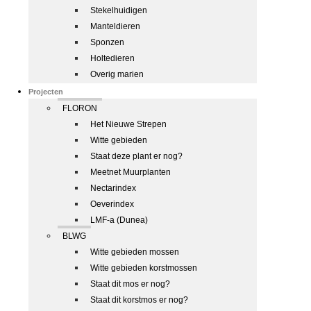
Stekelhuidigen
Manteldieren
Sponzen
Holtedieren
Overig marien
Projecten
FLORON
Het Nieuwe Strepen
Witte gebieden
Staat deze plant er nog?
Meetnet Muurplanten
Nectarindex
Oeverindex
LMF-a (Dunea)
BLWG
Witte gebieden mossen
Witte gebieden korstmossen
Staat dit mos er nog?
Staat dit korstmos er nog?