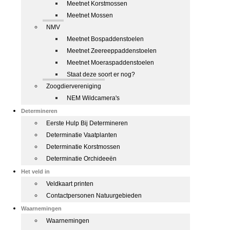
Meetnet Korstmossen
Meetnet Mossen
NMV
Meetnet Bospaddenstoelen
Meetnet Zeereeppaddenstoelen
Meetnet Moeraspaddenstoelen
Staat deze soort er nog?
Zoogdiervereniging
NEM Wildcamera's
Determineren
Eerste Hulp Bij Determineren
Determinatie Vaatplanten
Determinatie Korstmossen
Determinatie Orchideeën
Het veld in
Veldkaart printen
Contactpersonen Natuurgebieden
Waarnemingen
Waarnemingen