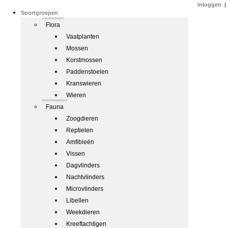
Inloggen
|
Soortgroepen
Flora
Vaatplanten
Mossen
Korstmossen
Paddenstoelen
Kranswieren
Wieren
Fauna
Zoogdieren
Reptielen
Amfibieën
Vissen
Dagvlinders
Nachtvlinders
Microvlinders
Libellen
Weekdieren
Kreeftachtigen