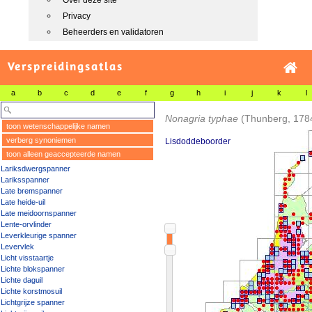
Over deze site
Privacy
Beheerders en validatoren
Verspreidingsatlas
a
b
c
d
e
f
g
h
i
j
k
l
Nonagria typhae
(Thunberg, 178
toon wetenschappelijke namen
verberg synoniemen
Lisdoddeboorder
toon alleen geaccepteerde namen
Lariksdwergspanner
Lariksspanner
Late bremspanner
Late heide-uil
Late meidoornspanner
Lente-orvlinder
Leverkleurige spanner
Levervlek
Licht visstaartje
Lichte blokspanner
Lichte daguil
Lichte korstmosuil
Lichtgrijze spanner