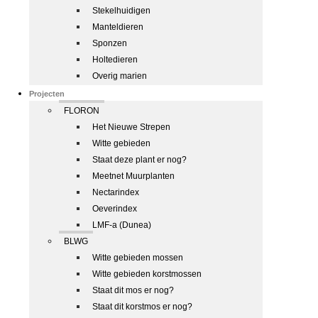
Stekelhuidigen
Manteldieren
Sponzen
Holtedieren
Overig marien
Projecten
FLORON
Het Nieuwe Strepen
Witte gebieden
Staat deze plant er nog?
Meetnet Muurplanten
Nectarindex
Oeverindex
LMF-a (Dunea)
BLWG
Witte gebieden mossen
Witte gebieden korstmossen
Staat dit mos er nog?
Staat dit korstmos er nog?