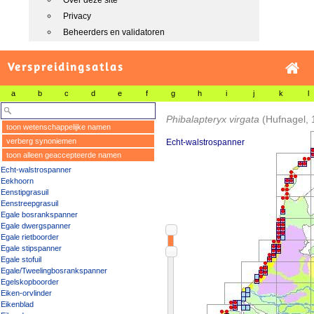
Over deze site
Privacy
Beheerders en validatoren
Verspreidingsatlas
a
b
c
d
e
f
g
h
i
j
k
l
Phibalapteryx virgata
(Hufnagel, 
toon wetenschappelijke namen
verberg synoniemen
Echt-walstrospanner
toon alleen geaccepteerde namen
Echt-walstrospanner
Eekhoorn
Eenstipgrasuil
Eenstreepgrasuil
Egale bosrankspanner
Egale dwergspanner
Egale rietboorder
Egale stipspanner
Egale stofuil
Egale/Tweelingbosrankspanner
Egelskopboorder
Eiken-orvlinder
Eikenblad