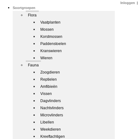
Inloggen
|
Soortgroepen
Flora
Vaatplanten
Mossen
Korstmossen
Paddenstoelen
Kranswieren
Wieren
Fauna
Zoogdieren
Reptielen
Amfibieën
Vissen
Dagvlinders
Nachtvlinders
Microvlinders
Libellen
Weekdieren
Kreeftachtigen