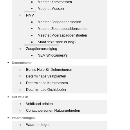
Meetnet Korstmossen
Meetnet Mossen
NMV
Meetnet Bospaddenstoelen
Meetnet Zeereeppaddenstoelen
Meetnet Moeraspaddenstoelen
Staat deze soort er nog?
Zoogdiervereniging
NEM Wildcamera's
Determineren
Eerste Hulp Bij Determineren
Determinatie Vaatplanten
Determinatie Korstmossen
Determinatie Orchideeën
Het veld in
Veldkaart printen
Contactpersonen Natuurgebieden
Waarnemingen
Waarnemingen