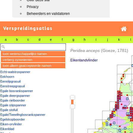
Over deze site
Privacy
Beheerders en validatoren
Verspreidingsatlas
a
b
c
d
e
f
g
h
i
j
k
l
Peridea anceps
(Goeze, 1781)
toon wetenschappelijke namen
verberg synoniemen
Eikentandvlinder
toon alleen geaccepteerde namen
Echt-walstrospanner
Eekhoorn
Eenstipgrasuil
Eenstreepgrasuil
Egale bosrankspanner
Egale dwergspanner
Egale rietboorder
Egale stipspanner
Egale stofuil
Egale/Tweelingbosrankspanner
Egelskopboorder
Eiken-orvlinder
Eikenblad