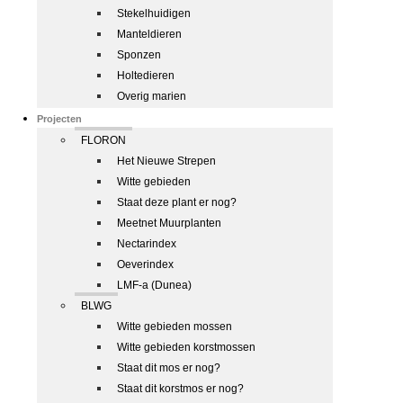
Stekelhuidigen
Manteldieren
Sponzen
Holtedieren
Overig marien
Projecten
FLORON
Het Nieuwe Strepen
Witte gebieden
Staat deze plant er nog?
Meetnet Muurplanten
Nectarindex
Oeverindex
LMF-a (Dunea)
BLWG
Witte gebieden mossen
Witte gebieden korstmossen
Staat dit mos er nog?
Staat dit korstmos er nog?