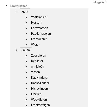
Inloggen
|
Soortgroepen
Flora
Vaatplanten
Mossen
Korstmossen
Paddenstoelen
Kranswieren
Wieren
Fauna
Zoogdieren
Reptielen
Amfibieën
Vissen
Dagvlinders
Nachtvlinders
Microvlinders
Libellen
Weekdieren
Kreeftachtigen