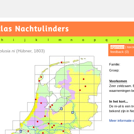
las Nachtvlinders
h
i
j
k
l
m
n
o
p
q
r
s
algemeen
|
taxo
plusia ni
(Hübner, 1803)
feedback (0)
Familie:
Groep:
Voorkomen
Zeer zeldzaam. E
waarnemingen be
In het kort...
De ni-uil is een 
bekend zijn in Ne
Meer informatie o