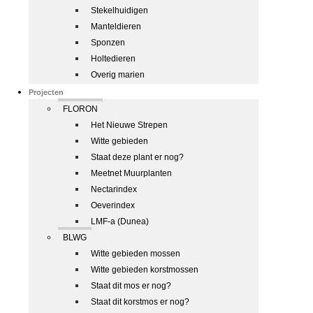
Stekelhuidigen
Manteldieren
Sponzen
Holtedieren
Overig marien
Projecten
FLORON
Het Nieuwe Strepen
Witte gebieden
Staat deze plant er nog?
Meetnet Muurplanten
Nectarindex
Oeverindex
LMF-a (Dunea)
BLWG
Witte gebieden mossen
Witte gebieden korstmossen
Staat dit mos er nog?
Staat dit korstmos er nog?