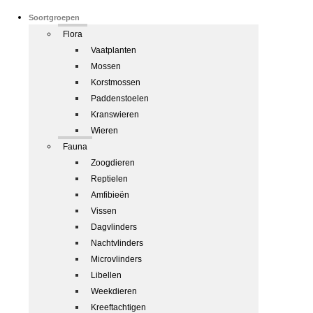
Soortgroepen
Flora
Vaatplanten
Mossen
Korstmossen
Paddenstoelen
Kranswieren
Wieren
Fauna
Zoogdieren
Reptielen
Amfibieën
Vissen
Dagvlinders
Nachtvlinders
Microvlinders
Libellen
Weekdieren
Kreeftachtigen