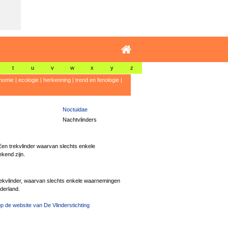
t
u
v
w
x
y
z
nomie
|
ecologie
|
herkenning
|
trend en fenologie
|
Noctuidae
Nachtvlinders
en trekvlinder waarvan slechts enkele
kend zijn.
trekvlinder, waarvan slechts enkele waarnemingen
derland.
p de website van De Vlinderstichting