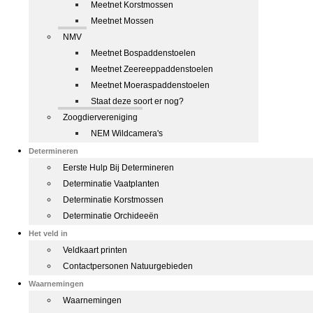
Meetnet Korstmossen
Meetnet Mossen
NMV
Meetnet Bospaddenstoelen
Meetnet Zeereeppaddenstoelen
Meetnet Moeraspaddenstoelen
Staat deze soort er nog?
Zoogdiervereniging
NEM Wildcamera's
Determineren
Eerste Hulp Bij Determineren
Determinatie Vaatplanten
Determinatie Korstmossen
Determinatie Orchideeën
Het veld in
Veldkaart printen
Contactpersonen Natuurgebieden
Waarnemingen
Waarnemingen