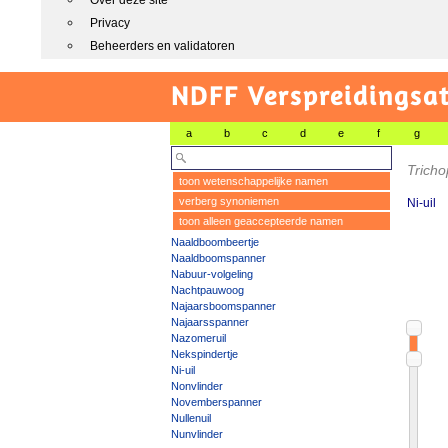
Over deze site
Privacy
Beheerders en validatoren
NDFF Verspreidingsat
a
b
c
d
e
f
g
Tricho
toon wetenschappelijke namen
verberg synoniemen
Ni-uil
toon alleen geaccepteerde namen
Naaldboombeertje
Naaldboomspanner
Nabuur-volgeling
Nachtpauwoog
Najaarsboomspanner
Najaarsspanner
Nazomeruil
Nekspindertje
Ni-uil
Nonvlinder
Novemberspanner
Nullenuil
Nunvlinder