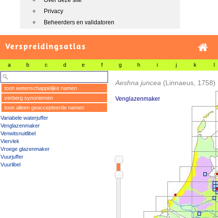
Over deze site
Privacy
Beheerders en validatoren
Verspreidingsatlas
a
b
c
d
e
f
g
h
i
j
k
l
Aeshna juncea
(Linnaeus, 1758)
toon wetenschappelijke namen
verberg synoniemen
Venglazenmaker
toon alleen geaccepteerde namen
Variabele waterjuffer
Venglazenmaker
Venwitsnuitlibel
Viervlek
Vroege glazenmaker
Vuurjuffer
Vuurlibel