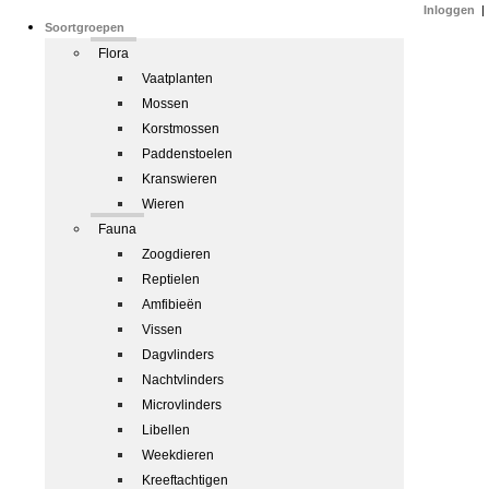
Inloggen
|
Soortgroepen
Flora
Vaatplanten
Mossen
Korstmossen
Paddenstoelen
Kranswieren
Wieren
Fauna
Zoogdieren
Reptielen
Amfibieën
Vissen
Dagvlinders
Nachtvlinders
Microvlinders
Libellen
Weekdieren
Kreeftachtigen