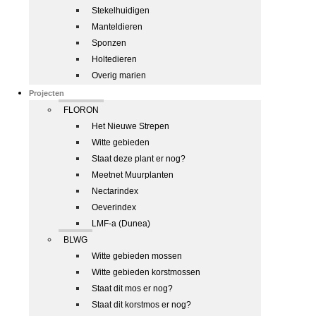
Stekelhuidigen
Manteldieren
Sponzen
Holtedieren
Overig marien
Projecten
FLORON
Het Nieuwe Strepen
Witte gebieden
Staat deze plant er nog?
Meetnet Muurplanten
Nectarindex
Oeverindex
LMF-a (Dunea)
BLWG
Witte gebieden mossen
Witte gebieden korstmossen
Staat dit mos er nog?
Staat dit korstmos er nog?