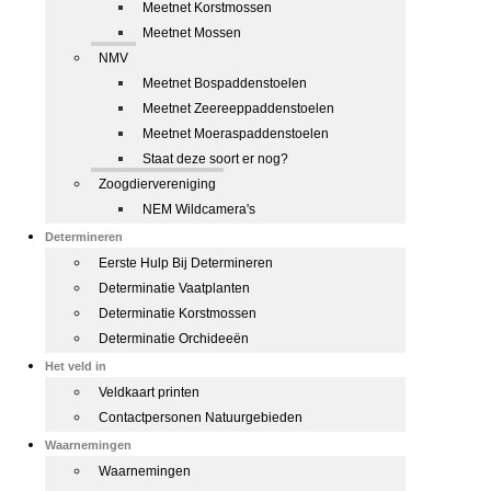
Meetnet Korstmossen
Meetnet Mossen
NMV
Meetnet Bospaddenstoelen
Meetnet Zeereeppaddenstoelen
Meetnet Moeraspaddenstoelen
Staat deze soort er nog?
Zoogdiervereniging
NEM Wildcamera's
Determineren
Eerste Hulp Bij Determineren
Determinatie Vaatplanten
Determinatie Korstmossen
Determinatie Orchideeën
Het veld in
Veldkaart printen
Contactpersonen Natuurgebieden
Waarnemingen
Waarnemingen