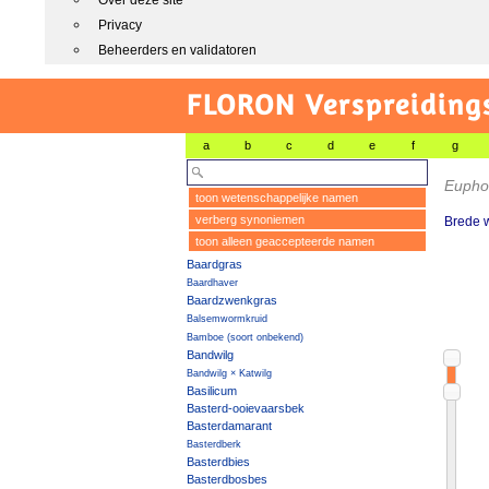
Over deze site
Privacy
Beheerders en validatoren
FLORON Verspreiding
a
b
c
d
e
f
g
Euphor
toon wetenschappelijke namen
verberg synoniemen
Brede 
toon alleen geaccepteerde namen
Baardgras
Baardhaver
Baardzwenkgras
Balsemwormkruid
Bamboe (soort onbekend)
Bandwilg
Bandwilg × Katwilg
Basilicum
Basterd-ooievaarsbek
Basterdamarant
Basterdberk
Basterdbies
Basterdbosbes