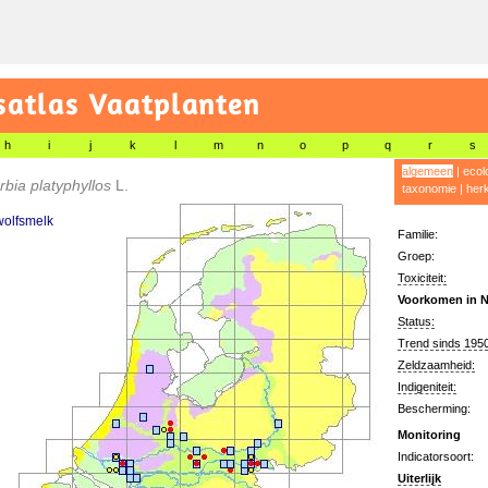
satlas Vaatplanten
h
i
j
k
l
m
n
o
p
q
r
s
algemeen
|
ecol
bia platyphyllos
L.
taxonomie
|
her
wolfsmelk
Familie:
Groep:
Toxiciteit:
Voorkomen in N
Status:
Trend sinds 1950
Zeldzaamheid:
Indigeniteit:
Bescherming:
Monitoring
Indicatorsoort:
Uiterlijk