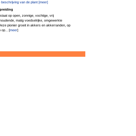
 beschrijving van de plant [meer]
preiding
taat op open, zonnige, vochtige, vrij
lkhoudende, matig voedselrijke, omgewerkte
Deze pionier groeit in akkers en akkerranden, op
op... [
meer
]