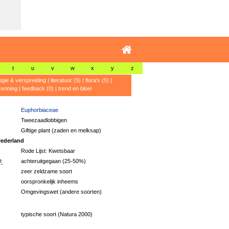
t
u
v
w
x
y
z
ogie & verspreiding
|
literatuur (5)
|
flora's (5)
|
kenning
|
feedback (0)
|
trend en bloei
Euphorbiaceae
Tweezaadlobbigen
Giftige plant (zaden en melksap)
ederland
Rode Lijst: Kwetsbaar
:
achteruitgegaan (25-50%)
zeer zeldzame soort
oorspronkelijk inheems
Omgevingswet (andere soorten)
typische soort (Natura 2000)