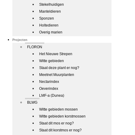
Stekelhuidigen
Manteldieren
Sponzen
Holtedieren
Overig marien
Projecten
FLORON
Het Nieuwe Strepen
Witte gebieden
Staat deze plant er nog?
Meetnet Muurplanten
Nectarindex
Oeverindex
LMF-a (Dunea)
BLWG
Witte gebieden mossen
Witte gebieden korstmossen
Staat dit mos er nog?
Staat dit korstmos er nog?