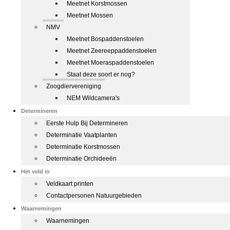
Meetnet Korstmossen
Meetnet Mossen
NMV
Meetnet Bospaddenstoelen
Meetnet Zeereeppaddenstoelen
Meetnet Moeraspaddenstoelen
Staat deze soort er nog?
Zoogdiervereniging
NEM Wildcamera's
Determineren
Eerste Hulp Bij Determineren
Determinatie Vaatplanten
Determinatie Korstmossen
Determinatie Orchideeën
Het veld in
Veldkaart printen
Contactpersonen Natuurgebieden
Waarnemingen
Waarnemingen