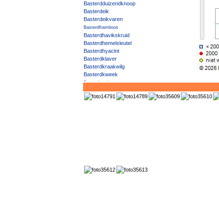
Basterdduizendknoop
Basterdeik
Basterdeikvaren
Basterdframboos
Basterdhavikskruid
Basterdhemelsleutel
Basterdhyacint
Basterdklaver
Basterdkraakwilg
Basterdkweek
Basterdmeidoorn
Basterdpaardenstaart
Basterdschroeforchis
Basterdslijkgras
Basterdsmeerwortel
Basterdsneeuwbes
Basterdspirea
Basterdstruisgras
Basterdvlotgras
Basterdwaterranonkel
Basterdwederik excl. viltige B. / Harig wilgenroosje
Basterdwikke
Bebladerde lisdodde
Bedrieglijke humusbraam
Beekpunge
Beemdhaver
Beemdkroon