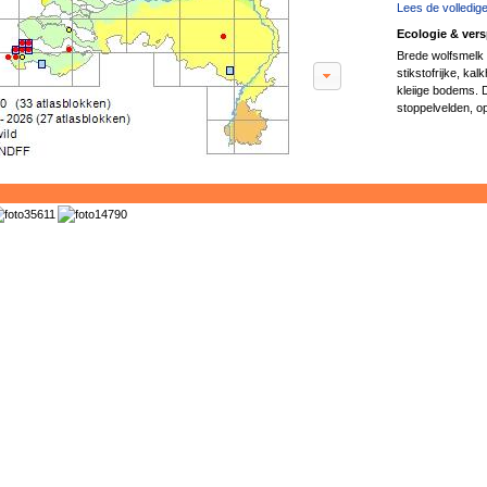
Lees de volledige
Ecologie & vers
Brede wolfsmelk s
stikstofrijke, ka
kleiige bodems. 
stoppelvelden, op 