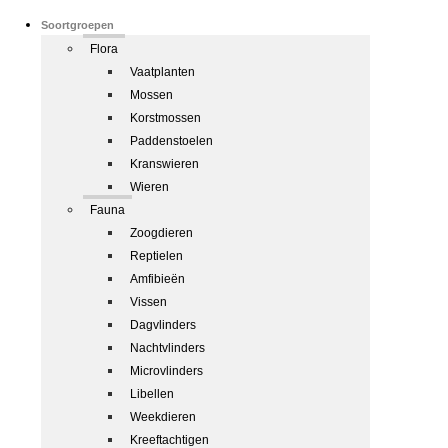
Soortgroepen
Flora
Vaatplanten
Mossen
Korstmossen
Paddenstoelen
Kranswieren
Wieren
Fauna
Zoogdieren
Reptielen
Amfibieën
Vissen
Dagvlinders
Nachtvlinders
Microvlinders
Libellen
Weekdieren
Kreeftachtigen