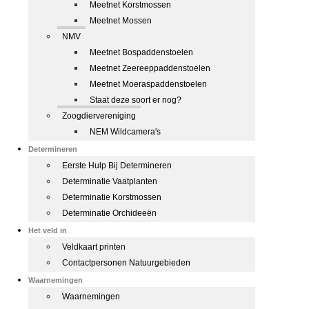
Meetnet Korstmossen
Meetnet Mossen
NMV
Meetnet Bospaddenstoelen
Meetnet Zeereeppaddenstoelen
Meetnet Moeraspaddenstoelen
Staat deze soort er nog?
Zoogdiervereniging
NEM Wildcamera's
Determineren
Eerste Hulp Bij Determineren
Determinatie Vaatplanten
Determinatie Korstmossen
Determinatie Orchideeën
Het veld in
Veldkaart printen
Contactpersonen Natuurgebieden
Waarnemingen
Waarnemingen