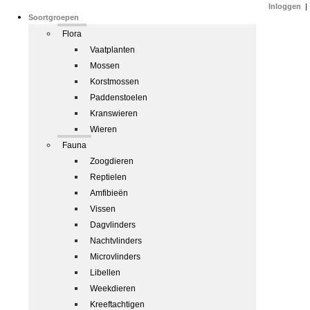
Inloggen
|
Soortgroepen
Flora
Vaatplanten
Mossen
Korstmossen
Paddenstoelen
Kranswieren
Wieren
Fauna
Zoogdieren
Reptielen
Amfibieën
Vissen
Dagvlinders
Nachtvlinders
Microvlinders
Libellen
Weekdieren
Kreeftachtigen