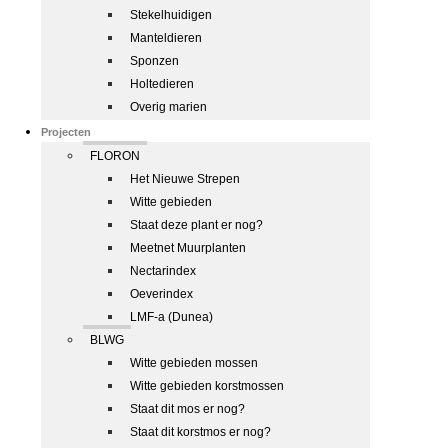
Stekelhuidigen
Manteldieren
Sponzen
Holtedieren
Overig marien
Projecten
FLORON
Het Nieuwe Strepen
Witte gebieden
Staat deze plant er nog?
Meetnet Muurplanten
Nectarindex
Oeverindex
LMF-a (Dunea)
BLWG
Witte gebieden mossen
Witte gebieden korstmossen
Staat dit mos er nog?
Staat dit korstmos er nog?