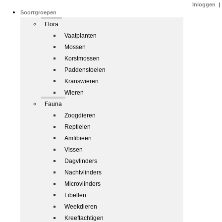
Inloggen
|
Soortgroepen
Flora
Vaatplanten
Mossen
Korstmossen
Paddenstoelen
Kranswieren
Wieren
Fauna
Zoogdieren
Reptielen
Amfibieën
Vissen
Dagvlinders
Nachtvlinders
Microvlinders
Libellen
Weekdieren
Kreeftachtigen