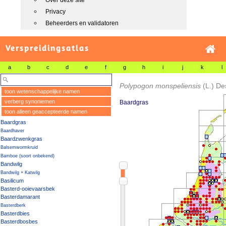
Over deze site
Privacy
Beheerders en validatoren
Verspreidingsatlas
a
b
c
d
e
f
g
h
i
j
k
l
Polypogon monspeliensis
(L.) De
toon wetenschappelijke namen
verberg synoniemen
Baardgras
toon alleen geaccepteerde namen
Baardgras
Baardhaver
Baardzwenkgras
Balsemwormkruid
Bamboe (soort onbekend)
Bandwilg
Bandwilg × Katwilg
Basilicum
Basterd-ooievaarsbek
Basterdamarant
Basterdberk
Basterdbies
Basterdbosbes