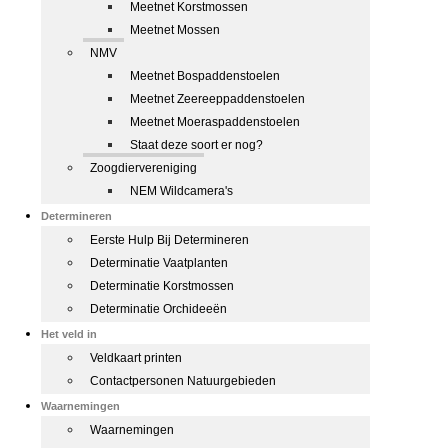
Meetnet Korstmossen
Meetnet Mossen
NMV
Meetnet Bospaddenstoelen
Meetnet Zeereeppaddenstoelen
Meetnet Moeraspaddenstoelen
Staat deze soort er nog?
Zoogdiervereniging
NEM Wildcamera's
Determineren
Eerste Hulp Bij Determineren
Determinatie Vaatplanten
Determinatie Korstmossen
Determinatie Orchideeën
Het veld in
Veldkaart printen
Contactpersonen Natuurgebieden
Waarnemingen
Waarnemingen