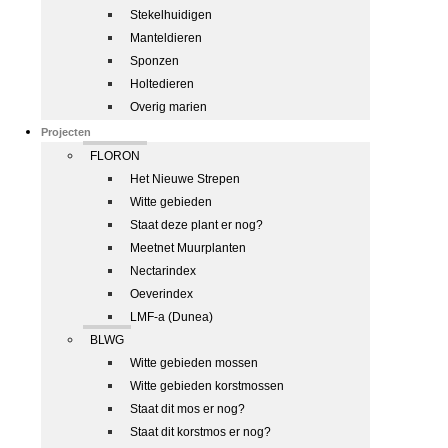
Stekelhuidigen
Manteldieren
Sponzen
Holtedieren
Overig marien
Projecten
FLORON
Het Nieuwe Strepen
Witte gebieden
Staat deze plant er nog?
Meetnet Muurplanten
Nectarindex
Oeverindex
LMF-a (Dunea)
BLWG
Witte gebieden mossen
Witte gebieden korstmossen
Staat dit mos er nog?
Staat dit korstmos er nog?