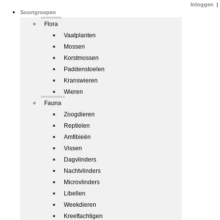
Inloggen
|
Soortgroepen
Flora
Vaatplanten
Mossen
Korstmossen
Paddenstoelen
Kranswieren
Wieren
Fauna
Zoogdieren
Reptielen
Amfibieën
Vissen
Dagvlinders
Nachtvlinders
Microvlinders
Libellen
Weekdieren
Kreeftachtigen