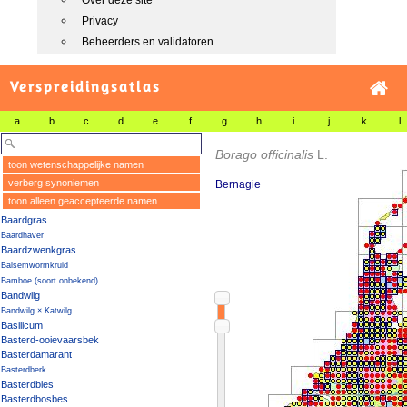
Over deze site
Privacy
Beheerders en validatoren
Verspreidingsatlas
a
b
c
d
e
f
g
h
i
j
k
l
Borago officinalis
L.
toon wetenschappelijke namen
verberg synoniemen
Bernagie
toon alleen geaccepteerde namen
Baardgras
Baardhaver
Baardzwenkgras
Balsemwormkruid
Bamboe (soort onbekend)
Bandwilg
Bandwilg × Katwilg
Basilicum
Basterd-ooievaarsbek
Basterdamarant
Basterdberk
Basterdbies
Basterdbosbes