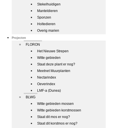
Stekelhuidigen
Manteldieren
Sponzen
Holtedieren
Overig marien
Projecten
FLORON
Het Nieuwe Strepen
Witte gebieden
Staat deze plant er nog?
Meetnet Muurplanten
Nectarindex
Oeverindex
LMF-a (Dunea)
BLWG
Witte gebieden mossen
Witte gebieden korstmossen
Staat dit mos er nog?
Staat dit korstmos er nog?