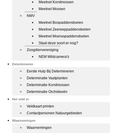
Meetnet Korstmossen
Meetnet Mossen
NMV
Meetnet Bospaddenstoelen
Meetnet Zeereeppaddenstoelen
Meetnet Moeraspaddenstoelen
Staat deze soort er nog?
Zoogdiervereniging
NEM Wildcamera's
Determineren
Eerste Hulp Bij Determineren
Determinatie Vaatplanten
Determinatie Korstmossen
Determinatie Orchideeën
Het veld in
Veldkaart printen
Contactpersonen Natuurgebieden
Waarnemingen
Waarnemingen