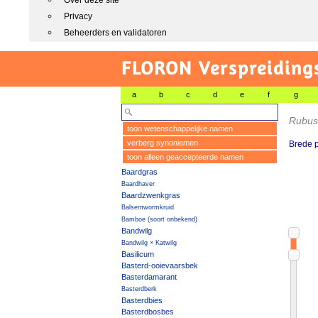
Over deze site
Privacy
Beheerders en validatoren
FLORON Verspreiding
a
b
c
d
e
f
g
Rubus
toon wetenschappelijke namen
verberg synoniemen
Brede 
toon alleen geaccepteerde namen
Baardgras
Baardhaver
Baardzwenkgras
Balsemwormkruid
Bamboe (soort onbekend)
Bandwilg
Bandwilg × Katwilg
Basilicum
Basterd-ooievaarsbek
Basterdamarant
Basterdberk
Basterdbies
Basterdbosbes