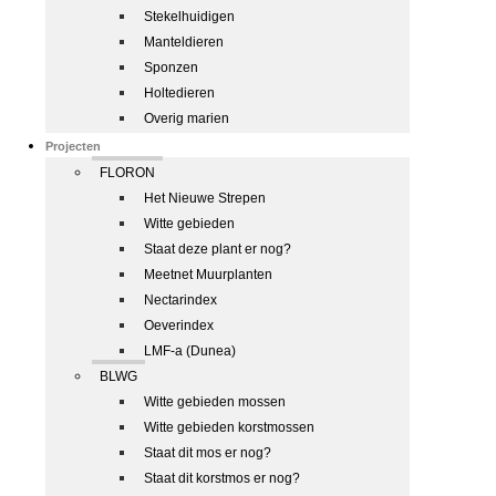
Stekelhuidigen
Manteldieren
Sponzen
Holtedieren
Overig marien
Projecten
FLORON
Het Nieuwe Strepen
Witte gebieden
Staat deze plant er nog?
Meetnet Muurplanten
Nectarindex
Oeverindex
LMF-a (Dunea)
BLWG
Witte gebieden mossen
Witte gebieden korstmossen
Staat dit mos er nog?
Staat dit korstmos er nog?