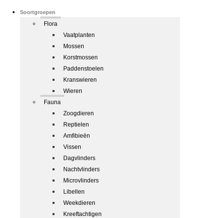
Soortgroepen
Flora
Vaatplanten
Mossen
Korstmossen
Paddenstoelen
Kranswieren
Wieren
Fauna
Zoogdieren
Reptielen
Amfibieën
Vissen
Dagvlinders
Nachtvlinders
Microvlinders
Libellen
Weekdieren
Kreeftachtigen