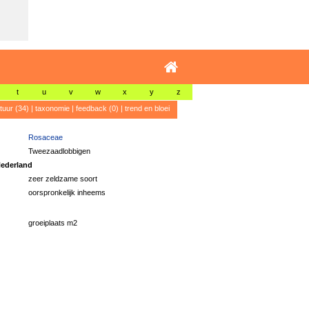
t
u
v
w
x
y
z
atuur (34)
|
taxonomie
|
feedback (0)
|
trend en bloei
Rosaceae
Tweezaadlobbigen
ederland
zeer zeldzame soort
oorspronkelijk inheems
groeiplaats m2