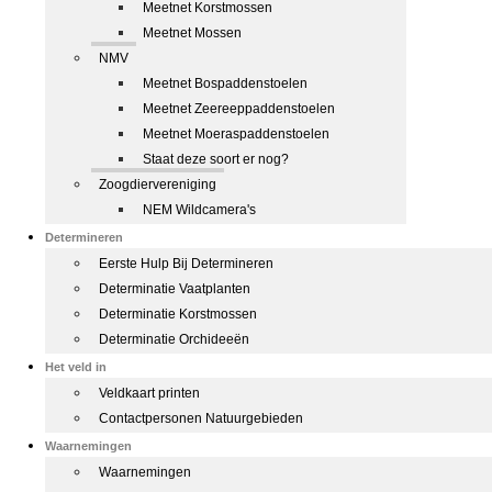
Meetnet Korstmossen
Meetnet Mossen
NMV
Meetnet Bospaddenstoelen
Meetnet Zeereeppaddenstoelen
Meetnet Moeraspaddenstoelen
Staat deze soort er nog?
Zoogdiervereniging
NEM Wildcamera's
Determineren
Eerste Hulp Bij Determineren
Determinatie Vaatplanten
Determinatie Korstmossen
Determinatie Orchideeën
Het veld in
Veldkaart printen
Contactpersonen Natuurgebieden
Waarnemingen
Waarnemingen