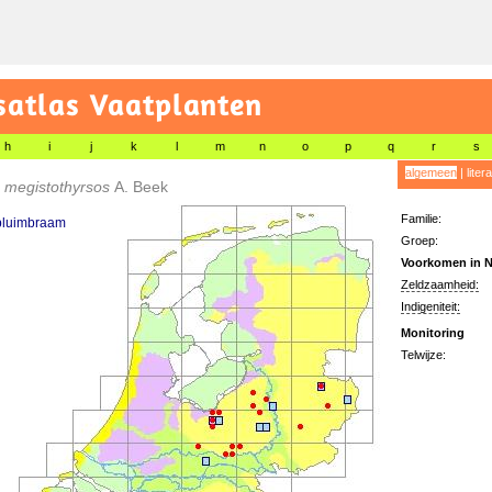
satlas Vaatplanten
h
i
j
k
l
m
n
o
p
q
r
s
algemeen
|
liter
 megistothyrsos
A. Beek
Familie:
pluimbraam
Groep:
Voorkomen in N
Zeldzaamheid:
Indigeniteit:
Monitoring
Telwijze: