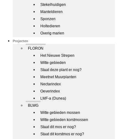
Stekelhuidigen
Manteldieren
Sponzen
Holtedieren
Overig marien
Projecten
FLORON
Het Nieuwe Strepen
Witte gebieden
Staat deze plant er nog?
Meetnet Muurplanten
Nectarindex
Oeverindex
LMF-a (Dunea)
BLWG
Witte gebieden mossen
Witte gebieden korstmossen
Staat dit mos er nog?
Staat dit korstmos er nog?