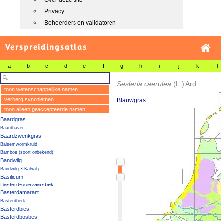
Over deze site
Privacy
Beheerders en validatoren
Verspreidingsatlas
a
b
c
d
e
f
g
h
i
j
k
l
Sesleria caerulea
(L.) Ard.
toon wetenschappelijke namen
verberg synoniemen
Blauwgras
toon alleen geaccepteerde namen
Baardgras
Baardhaver
Baardzwenkgras
Balsemwormkruid
Bamboe (soort onbekend)
Bandwilg
Bandwilg × Katwilg
Basilicum
Basterd-ooievaarsbek
Basterdamarant
Basterdberk
Basterdbies
Basterdbosbes