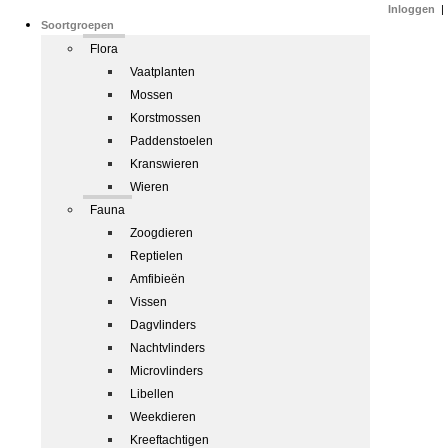
Inloggen
|
Soortgroepen
Flora
Vaatplanten
Mossen
Korstmossen
Paddenstoelen
Kranswieren
Wieren
Fauna
Zoogdieren
Reptielen
Amfibieën
Vissen
Dagvlinders
Nachtvlinders
Microvlinders
Libellen
Weekdieren
Kreeftachtigen