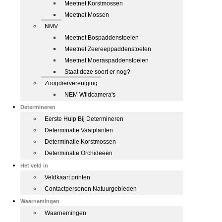
Meetnet Korstmossen
Meetnet Mossen
NMV
Meetnet Bospaddenstoelen
Meetnet Zeereeppaddenstoelen
Meetnet Moeraspaddenstoelen
Staat deze soort er nog?
Zoogdiervereniging
NEM Wildcamera's
Determineren
Eerste Hulp Bij Determineren
Determinatie Vaatplanten
Determinatie Korstmossen
Determinatie Orchideeën
Het veld in
Veldkaart printen
Contactpersonen Natuurgebieden
Waarnemingen
Waarnemingen