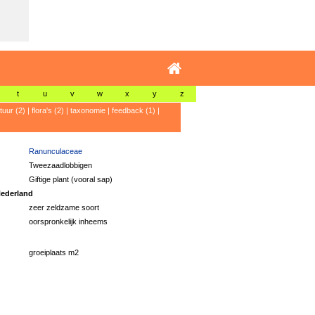
t
u
v
w
x
y
z
atuur (2)
|
flora's (2)
|
taxonomie
|
feedback (1)
|
Ranunculaceae
Tweezaadlobbigen
Giftige plant (vooral sap)
ederland
zeer zeldzame soort
oorspronkelijk inheems
groeiplaats m2