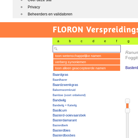
Over deze site
Privacy
Beheerders en validatoren
FLORON Verspreiding
a
b
c
d
e
f
g
Ranun
toon wetenschappelijke namen
Foggit
verberg synoniemen
Baster
toon alleen geaccepteerde namen
Baardgras
Baardhaver
Baardzwenkgras
Balsemwormkruid
Bamboe (soort onbekend)
Bandwilg
Bandwilg × Katwilg
Basilicum
Basterd-ooievaarsbek
Basterdamarant
Basterdberk
Basterdbies
Basterdbosbes