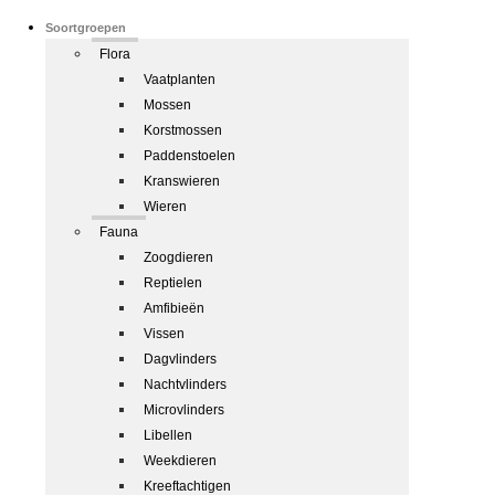
Soortgroepen
Flora
Vaatplanten
Mossen
Korstmossen
Paddenstoelen
Kranswieren
Wieren
Fauna
Zoogdieren
Reptielen
Amfibieën
Vissen
Dagvlinders
Nachtvlinders
Microvlinders
Libellen
Weekdieren
Kreeftachtigen