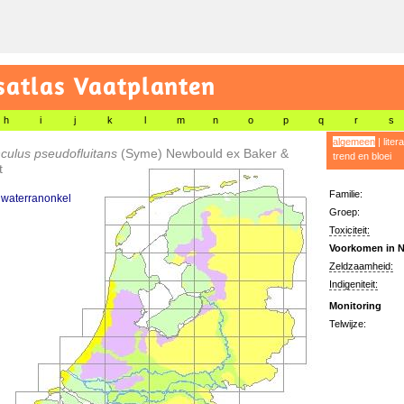
satlas Vaatplanten
h
i
j
k
l
m
n
o
p
q
r
s
algemeen
|
liter
culus pseudofluitans
(Syme) Newbould ex Baker &
trend en bloei
t
Familie:
dwaterranonkel
Groep:
Toxiciteit:
Voorkomen in N
Zeldzaamheid:
Indigeniteit:
Monitoring
Telwijze: