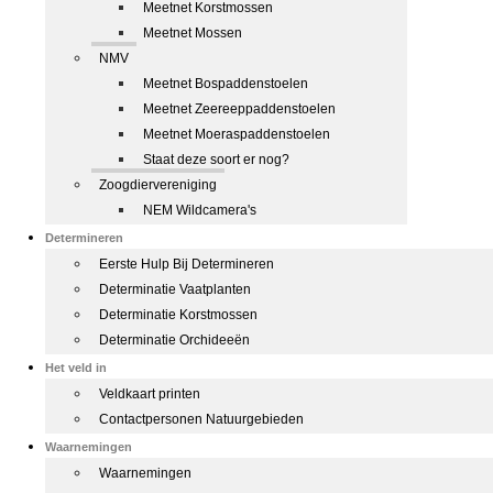
Meetnet Korstmossen
Meetnet Mossen
NMV
Meetnet Bospaddenstoelen
Meetnet Zeereeppaddenstoelen
Meetnet Moeraspaddenstoelen
Staat deze soort er nog?
Zoogdiervereniging
NEM Wildcamera's
Determineren
Eerste Hulp Bij Determineren
Determinatie Vaatplanten
Determinatie Korstmossen
Determinatie Orchideeën
Het veld in
Veldkaart printen
Contactpersonen Natuurgebieden
Waarnemingen
Waarnemingen