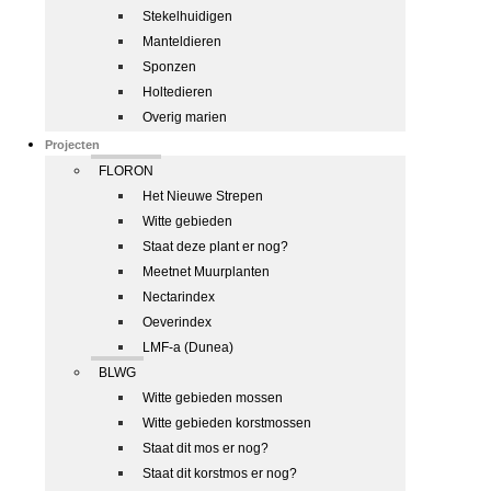
Stekelhuidigen
Manteldieren
Sponzen
Holtedieren
Overig marien
Projecten
FLORON
Het Nieuwe Strepen
Witte gebieden
Staat deze plant er nog?
Meetnet Muurplanten
Nectarindex
Oeverindex
LMF-a (Dunea)
BLWG
Witte gebieden mossen
Witte gebieden korstmossen
Staat dit mos er nog?
Staat dit korstmos er nog?