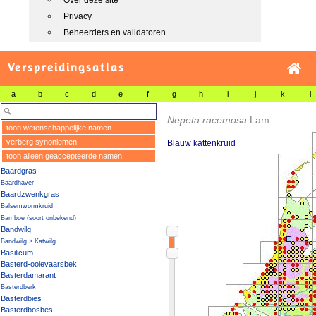
Over deze site
Privacy
Beheerders en validatoren
Verspreidingsatlas
a
b
c
d
e
f
g
h
i
j
k
l
Nepeta racemosa
Lam.
toon wetenschappelijke namen
verberg synoniemen
Blauw kattenkruid
toon alleen geaccepteerde namen
Baardgras
Baardhaver
Baardzwenkgras
Balsemwormkruid
Bamboe (soort onbekend)
Bandwilg
Bandwilg × Katwilg
Basilicum
Basterd-ooievaarsbek
Basterdamarant
Basterdberk
Basterdbies
Basterdbosbes