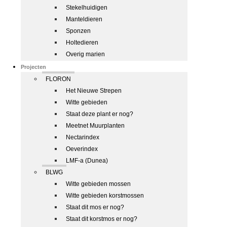
Stekelhuidigen
Manteldieren
Sponzen
Holtedieren
Overig marien
Projecten
FLORON
Het Nieuwe Strepen
Witte gebieden
Staat deze plant er nog?
Meetnet Muurplanten
Nectarindex
Oeverindex
LMF-a (Dunea)
BLWG
Witte gebieden mossen
Witte gebieden korstmossen
Staat dit mos er nog?
Staat dit korstmos er nog?