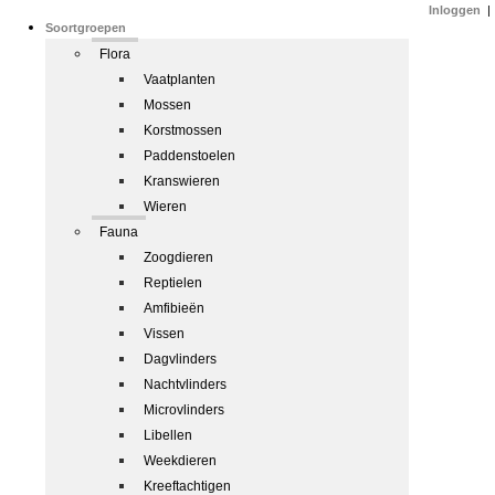
Inloggen
|
Soortgroepen
Flora
Vaatplanten
Mossen
Korstmossen
Paddenstoelen
Kranswieren
Wieren
Fauna
Zoogdieren
Reptielen
Amfibieën
Vissen
Dagvlinders
Nachtvlinders
Microvlinders
Libellen
Weekdieren
Kreeftachtigen