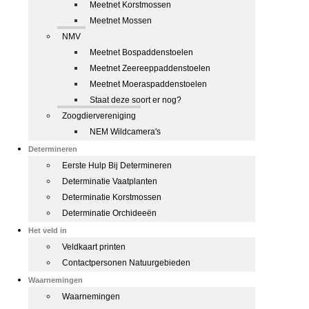
Meetnet Korstmossen
Meetnet Mossen
NMV
Meetnet Bospaddenstoelen
Meetnet Zeereeppaddenstoelen
Meetnet Moeraspaddenstoelen
Staat deze soort er nog?
Zoogdiervereniging
NEM Wildcamera's
Determineren
Eerste Hulp Bij Determineren
Determinatie Vaatplanten
Determinatie Korstmossen
Determinatie Orchideeën
Het veld in
Veldkaart printen
Contactpersonen Natuurgebieden
Waarnemingen
Waarnemingen