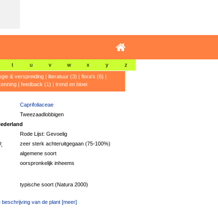
t
u
v
w
x
y
z
ogie & verspreiding
|
literatuur (3)
|
flora's (6)
|
kenning
|
feedback (1)
|
trend en bloei
Caprifoliaceae
Tweezaadlobbigen
ederland
Rode Lijst: Gevoelig
:
zeer sterk achteruitgegaan (75-100%)
algemene soort
oorspronkelijk inheems
typische soort (Natura 2000)
 beschrijving van de plant [meer]