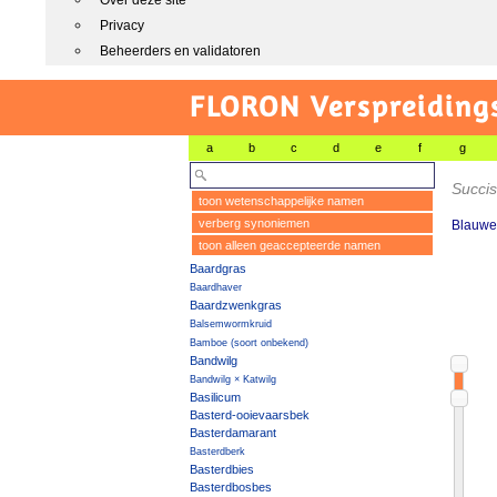
Over deze site
Privacy
Beheerders en validatoren
FLORON Verspreiding
a
b
c
d
e
f
g
Succis
toon wetenschappelijke namen
verberg synoniemen
Blauwe
toon alleen geaccepteerde namen
Baardgras
Baardhaver
Baardzwenkgras
Balsemwormkruid
Bamboe (soort onbekend)
Bandwilg
Bandwilg × Katwilg
Basilicum
Basterd-ooievaarsbek
Basterdamarant
Basterdberk
Basterdbies
Basterdbosbes