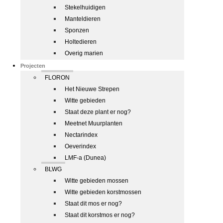
Stekelhuidigen
Manteldieren
Sponzen
Holtedieren
Overig marien
Projecten
FLORON
Het Nieuwe Strepen
Witte gebieden
Staat deze plant er nog?
Meetnet Muurplanten
Nectarindex
Oeverindex
LMF-a (Dunea)
BLWG
Witte gebieden mossen
Witte gebieden korstmossen
Staat dit mos er nog?
Staat dit korstmos er nog?