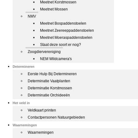
Meetnet Korstmossen
Meetnet Mossen
NMV
Meetnet Bospaddenstoelen
Meetnet Zeereeppaddenstoelen
Meetnet Moeraspaddenstoelen
Staat deze soort er nog?
Zoogdiervereniging
NEM Wildcamera's
Determineren
Eerste Hulp Bij Determineren
Determinatie Vaatplanten
Determinatie Korstmossen
Determinatie Orchideeën
Het veld in
Veldkaart printen
Contactpersonen Natuurgebieden
Waarnemingen
Waarnemingen