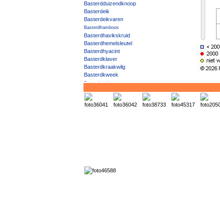
Basterdduizendknoop
Basterdeik
Basterdeikvaren
Basterdframboos
Basterdhavikskruid
Basterdhemelsleutel
Basterdhyacint
Basterdklaver
Basterdkraakwilg
Basterdkweek
Basterdmeidoorn
Basterdpaardenstaart
Basterdschroeforchis
Basterdslijkgras
Basterdsmeerwortel
Basterdsneeuwbes
Basterdspirea
Basterdstruisgras
Basterdvlotgras
Basterdwaterranonkel
Basterdwederik excl. viltige B. / Harig wilgenroosje
Basterdwikke
Bebladerde lisdodde
Bedrieglijke humusbraam
Beekpunge
Beemdhaver
Beemdkroon