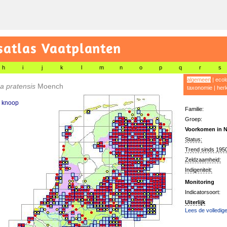
satlas Vaatplanten
h
i
j
k
l
m
n
o
p
q
r
s
algemeen
|
ecol
a pratensis
Moench
taxonomie
|
her
 knoop
Familie:
Groep:
Voorkomen in N
Status:
Trend sinds 1950
Zeldzaamheid:
Indigeniteit:
Monitoring
Indicatorsoort:
Uiterlijk
Lees de volledige