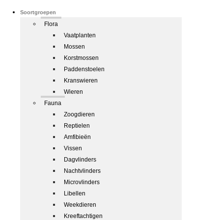
Soortgroepen
Flora
Vaatplanten
Mossen
Korstmossen
Paddenstoelen
Kranswieren
Wieren
Fauna
Zoogdieren
Reptielen
Amfibieën
Vissen
Dagvlinders
Nachtvlinders
Microvlinders
Libellen
Weekdieren
Kreeftachtigen