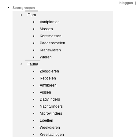
Inloggen
|
Soortgroepen
Flora
Vaatplanten
Mossen
Korstmossen
Paddenstoelen
Kranswieren
Wieren
Fauna
Zoogdieren
Reptielen
Amfibieën
Vissen
Dagvlinders
Nachtvlinders
Microvlinders
Libellen
Weekdieren
Kreeftachtigen