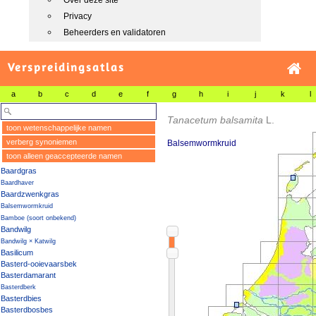
Over deze site
Privacy
Beheerders en validatoren
Verspreidingsatlas
a
b
c
d
e
f
g
h
i
j
k
l
Tanacetum balsamita
L.
toon wetenschappelijke namen
verberg synoniemen
Balsemwormkruid
toon alleen geaccepteerde namen
Baardgras
Baardhaver
Baardzwenkgras
Balsemwormkruid
Bamboe (soort onbekend)
Bandwilg
Bandwilg × Katwilg
Basilicum
Basterd-ooievaarsbek
Basterdamarant
Basterdberk
Basterdbies
Basterdbosbes