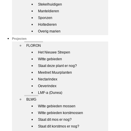
Stekelhuidigen
Manteldieren
Sponzen
Holtedieren
Overig marien
Projecten
FLORON
Het Nieuwe Strepen
Witte gebieden
Staat deze plant er nog?
Meetnet Muurplanten
Nectarindex
Oeverindex
LMF-a (Dunea)
BLWG
Witte gebieden mossen
Witte gebieden korstmossen
Staat dit mos er nog?
Staat dit korstmos er nog?