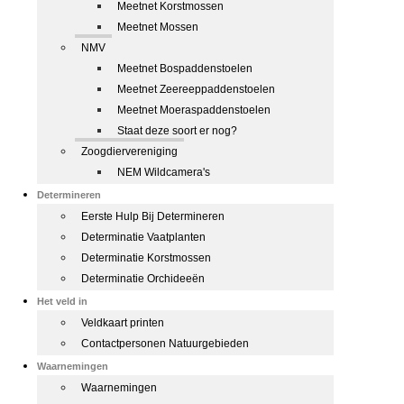
Meetnet Korstmossen
Meetnet Mossen
NMV
Meetnet Bospaddenstoelen
Meetnet Zeereeppaddenstoelen
Meetnet Moeraspaddenstoelen
Staat deze soort er nog?
Zoogdiervereniging
NEM Wildcamera's
Determineren
Eerste Hulp Bij Determineren
Determinatie Vaatplanten
Determinatie Korstmossen
Determinatie Orchideeën
Het veld in
Veldkaart printen
Contactpersonen Natuurgebieden
Waarnemingen
Waarnemingen