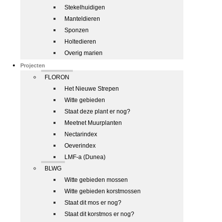
Stekelhuidigen
Manteldieren
Sponzen
Holtedieren
Overig marien
Projecten
FLORON
Het Nieuwe Strepen
Witte gebieden
Staat deze plant er nog?
Meetnet Muurplanten
Nectarindex
Oeverindex
LMF-a (Dunea)
BLWG
Witte gebieden mossen
Witte gebieden korstmossen
Staat dit mos er nog?
Staat dit korstmos er nog?