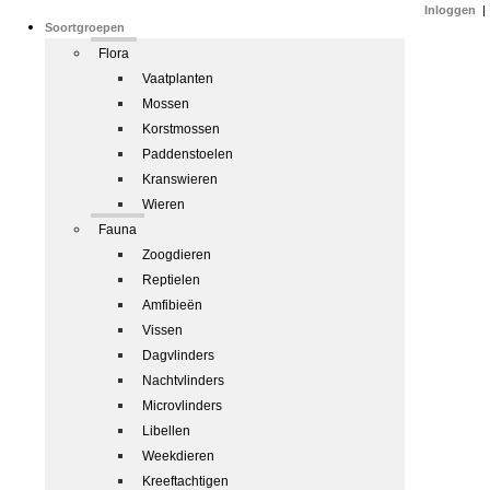
Inloggen
|
Soortgroepen
Flora
Vaatplanten
Mossen
Korstmossen
Paddenstoelen
Kranswieren
Wieren
Fauna
Zoogdieren
Reptielen
Amfibieën
Vissen
Dagvlinders
Nachtvlinders
Microvlinders
Libellen
Weekdieren
Kreeftachtigen