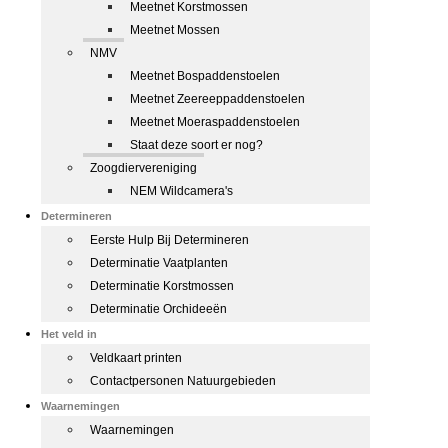
Meetnet Korstmossen
Meetnet Mossen
NMV
Meetnet Bospaddenstoelen
Meetnet Zeereeppaddenstoelen
Meetnet Moeraspaddenstoelen
Staat deze soort er nog?
Zoogdiervereniging
NEM Wildcamera's
Determineren
Eerste Hulp Bij Determineren
Determinatie Vaatplanten
Determinatie Korstmossen
Determinatie Orchideeën
Het veld in
Veldkaart printen
Contactpersonen Natuurgebieden
Waarnemingen
Waarnemingen