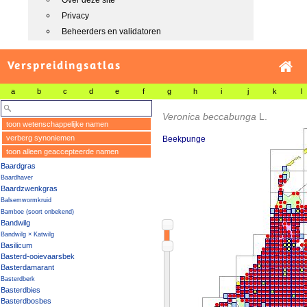
Over deze site
Privacy
Beheerders en validatoren
Verspreidingsatlas
a
b
c
d
e
f
g
h
i
j
k
l
Veronica beccabunga
L.
toon wetenschappelijke namen
verberg synoniemen
Beekpunge
toon alleen geaccepteerde namen
Baardgras
Baardhaver
Baardzwenkgras
Balsemwormkruid
Bamboe (soort onbekend)
Bandwilg
Bandwilg × Katwilg
Basilicum
Basterd-ooievaarsbek
Basterdamarant
Basterdberk
Basterdbies
Basterdbosbes