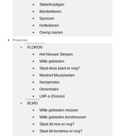
Stekelhuidigen
Manteldieren
Sponzen
Holtedieren
Overig marien
Projecten
FLORON
Het Nieuwe Strepen
Witte gebieden
Staat deze plant er nog?
Meetnet Muurplanten
Nectarindex
Oeverindex
LMF-a (Dunea)
BLWG
Witte gebieden mossen
Witte gebieden korstmossen
Staat dit mos er nog?
Staat dit korstmos er nog?