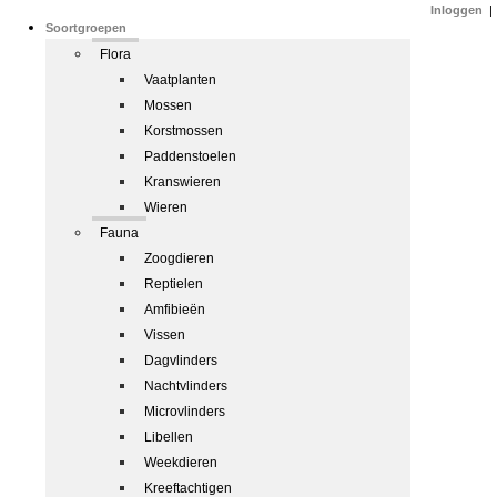
Inloggen
|
Soortgroepen
Flora
Vaatplanten
Mossen
Korstmossen
Paddenstoelen
Kranswieren
Wieren
Fauna
Zoogdieren
Reptielen
Amfibieën
Vissen
Dagvlinders
Nachtvlinders
Microvlinders
Libellen
Weekdieren
Kreeftachtigen