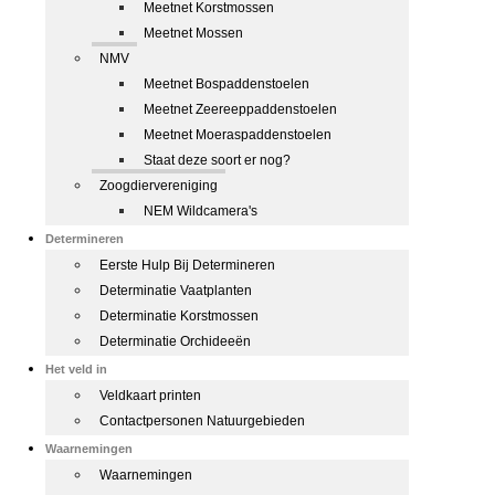
Meetnet Korstmossen
Meetnet Mossen
NMV
Meetnet Bospaddenstoelen
Meetnet Zeereeppaddenstoelen
Meetnet Moeraspaddenstoelen
Staat deze soort er nog?
Zoogdiervereniging
NEM Wildcamera's
Determineren
Eerste Hulp Bij Determineren
Determinatie Vaatplanten
Determinatie Korstmossen
Determinatie Orchideeën
Het veld in
Veldkaart printen
Contactpersonen Natuurgebieden
Waarnemingen
Waarnemingen