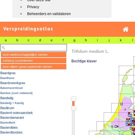
Over deze site
Privacy
Beheerders en validatoren
Verspreidingsatlas
a
b
c
d
e
f
g
h
i
j
k
l
Trifolium medium
L.
toon wetenschappelijke namen
verberg synoniemen
Bochtige klaver
toon alleen geaccepteerde namen
Baardgras
Baardhaver
Baardzwenkgras
Balsemwormkruid
Bamboe (soort onbekend)
Bandwilg
Bandwilg × Katwilg
Basilicum
Basterd-ooievaarsbek
Basterdamarant
Basterdberk
Basterdbies
Basterdbosbes