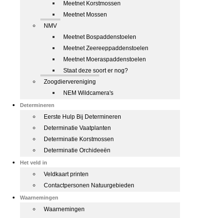
Meetnet Korstmossen
Meetnet Mossen
NMV
Meetnet Bospaddenstoelen
Meetnet Zeereeppaddenstoelen
Meetnet Moeraspaddenstoelen
Staat deze soort er nog?
Zoogdiervereniging
NEM Wildcamera's
Determineren
Eerste Hulp Bij Determineren
Determinatie Vaatplanten
Determinatie Korstmossen
Determinatie Orchideeën
Het veld in
Veldkaart printen
Contactpersonen Natuurgebieden
Waarnemingen
Waarnemingen