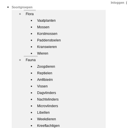
Inloggen
|
Soortgroepen
Flora
Vaatplanten
Mossen
Korstmossen
Paddenstoelen
Kranswieren
Wieren
Fauna
Zoogdieren
Reptielen
Amfibieën
Vissen
Dagvlinders
Nachtvlinders
Microvlinders
Libellen
Weekdieren
Kreeftachtigen