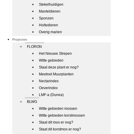
Stekelhuidigen
Manteldieren
Sponzen
Holtedieren
Overig marien
Projecten
FLORON
Het Nieuwe Strepen
Witte gebieden
Staat deze plant er nog?
Meetnet Muurplanten
Nectarindex
Oeverindex
LMF-a (Dunea)
BLWG
Witte gebieden mossen
Witte gebieden korstmossen
Staat dit mos er nog?
Staat dit korstmos er nog?