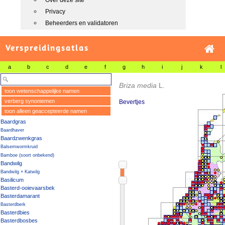
Over deze site
Privacy
Beheerders en validatoren
Verspreidingsatlas
a
b
c
d
e
f
g
h
i
j
k
l
Briza media
L.
toon wetenschappelijke namen
verberg synoniemen
Bevertjes
toon alleen geaccepteerde namen
Baardgras
Baardhaver
Baardzwenkgras
Balsemwormkruid
Bamboe (soort onbekend)
Bandwilg
Bandwilg × Katwilg
Basilicum
Basterd-ooievaarsbek
Basterdamarant
Basterdberk
Basterdbies
Basterdbosbes