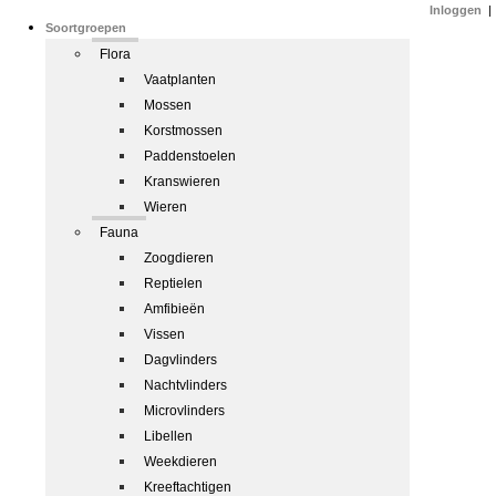
Inloggen
|
Soortgroepen
Flora
Vaatplanten
Mossen
Korstmossen
Paddenstoelen
Kranswieren
Wieren
Fauna
Zoogdieren
Reptielen
Amfibieën
Vissen
Dagvlinders
Nachtvlinders
Microvlinders
Libellen
Weekdieren
Kreeftachtigen