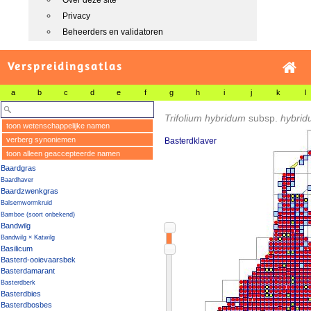
Over deze site
Privacy
Beheerders en validatoren
Verspreidingsatlas
a
b
c
d
e
f
g
h
i
j
k
l
Trifolium hybridum
subsp.
hybrid
toon wetenschappelijke namen
verberg synoniemen
Basterdklaver
toon alleen geaccepteerde namen
Baardgras
Baardhaver
Baardzwenkgras
Balsemwormkruid
Bamboe (soort onbekend)
Bandwilg
Bandwilg × Katwilg
Basilicum
Basterd-ooievaarsbek
Basterdamarant
Basterdberk
Basterdbies
Basterdbosbes