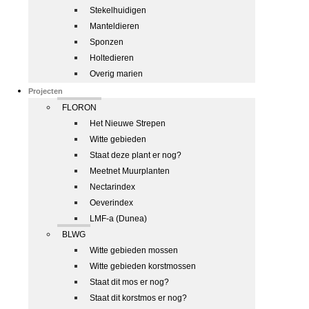
Stekelhuidigen
Manteldieren
Sponzen
Holtedieren
Overig marien
Projecten
FLORON
Het Nieuwe Strepen
Witte gebieden
Staat deze plant er nog?
Meetnet Muurplanten
Nectarindex
Oeverindex
LMF-a (Dunea)
BLWG
Witte gebieden mossen
Witte gebieden korstmossen
Staat dit mos er nog?
Staat dit korstmos er nog?